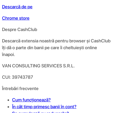
Descarcă de pe
Chrome store
Despre CashClub
Descarcă extensia noastră pentru browser și CashClub
îți dă o parte din banii pe care îi cheltuiești online
înapoi.
VAN CONSULTING SERVICES S.R.L.
CUI: 39743787
Întrebări frecvente
Cum funcționează?
În cât timp primesc banii în cont?