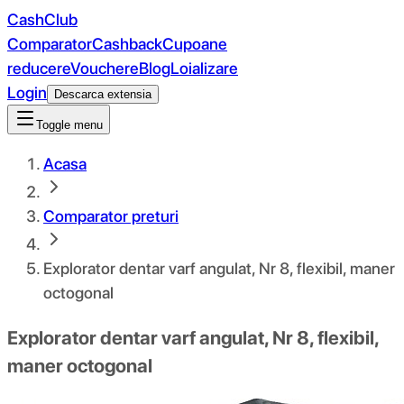
CashClub
Comparator
Cashback
Cupoane
reducere
Vouchere
Blog
Loializare
Login
Descarca extensia
Toggle menu
Acasa
Comparator preturi
Explorator dentar varf angulat, Nr 8, flexibil, maner
octogonal
Explorator dentar varf angulat, Nr 8, flexibil,
maner octogonal