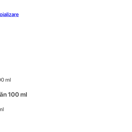
oializare
00 ml
căn 100 ml