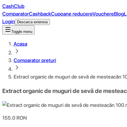
CashClub
Comparator
Cashback
Cupoane reducere
Vouchere
Blog
L
Login
Descarca extensia
Toggle menu
Acasa
Comparator preturi
Extract organic de muguri de sevă de mesteacăn 1
Extract organic de muguri de sevă de mestea
155.0
RON