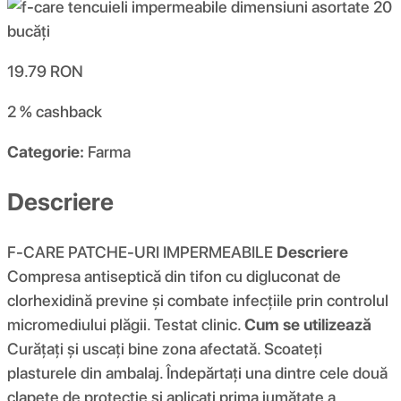
19.79
RON
2 %
cashback
Categorie:
Farma
Descriere
F-CARE PATCHE-URI IMPERMEABILE
Descriere
Compresa antiseptică din tifon cu digluconat de
clorhexidină previne și combate infecțiile prin controlul
micromediului plăgii. Testat clinic.
Cum se utilizează
Curățați și uscați bine zona afectată. Scoateți
plasturele din ambalaj. Îndepărtați una dintre cele două
clapete de protecție și aplicați prima jumătate a