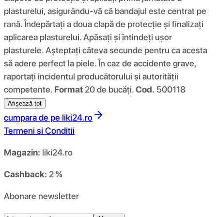
plasturelui, asigurându-vă că bandajul este centrat pe
rană. Îndepărtați a doua clapă de protecție și finalizați
aplicarea plasturelui. Apăsați și întindeți ușor
plasturele. Așteptați câteva secunde pentru ca acesta
să adere perfect la piele. În caz de accidente grave,
raportați incidentul producătorului și autorității
competente.
Format
20 de bucăți.
Cod.
500118
Afișează tot
cumpara de pe
liki24.ro
Termeni si Conditii
Magazin:
liki24.ro
Cashback:
2 %
Abonare newsletter