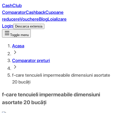
CashClub
Comparator
Cashback
Cupoane
reducere
Vouchere
Blog
Loializare
Login
Descarca extensia
Toggle menu
Acasa
Comparator preturi
f-care tencuieli impermeabile dimensiuni asortate
20 bucăți
f-care tencuieli impermeabile dimensiuni
asortate 20 bucăți