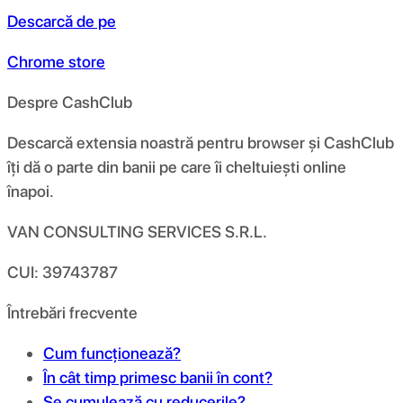
Descarcă de pe
Chrome store
Despre CashClub
Descarcă extensia noastră pentru browser și CashClub
îți dă o parte din banii pe care îi cheltuiești online
înapoi.
VAN CONSULTING SERVICES S.R.L.
CUI: 39743787
Întrebări frecvente
Cum funcționează?
În cât timp primesc banii în cont?
Se cumulează cu reducerile?