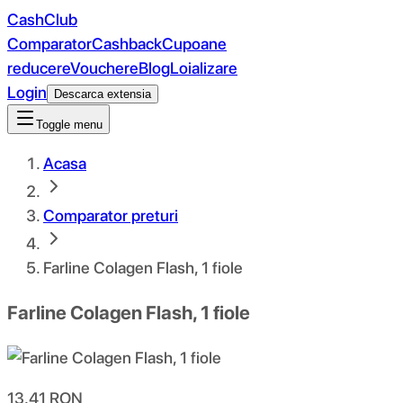
CashClub
Comparator
Cashback
Cupoane
reducere
Vouchere
Blog
Loializare
Login
Descarca extensia
Toggle menu
Acasa
Comparator preturi
Farline Colagen Flash, 1 fiole
Farline Colagen Flash, 1 fiole
13.41
RON