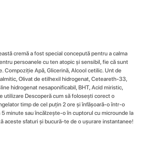
Această cremă a fost special concepută pentru a calma
entru persoanele cu ten atopic și sensibil, fie că sunt
le. Compoziţie Apă, Glicerină, Alcool cetilic. Unt de
palmitic, Olivat de etilhexil hidrogenat, Ceteareth-33,
line hidrogenat nesaponificabil, BHT, Acid miristic,
de utilizare Descoperă cum să folosești corect o
elator timp de cel puțin 2 ore și înfășoară-o într-o
la 5 minute sau încălzește-o în cuptorul cu microunde la
ză aceste sfaturi și bucură-te de o ușurare instantanee!