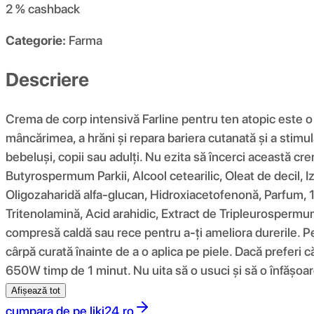
2 %
cashback
Categorie:
Farma
Descriere
Crema de corp intensivă Farline pentru ten atopic este o
mâncărimea, a hrăni și repara bariera cutanată și a stimul
bebeluși, copii sau adulți. Nu ezita să încerci această cre
Butyrospermum Parkii, Alcool cetearilic, Oleat de decil, I
Oligozaharidă alfa-glucan, Hidroxiacetofenonă, Parfum, 1,
Tritenolamină, Acid arahidic, Extract de Tripleurospermu
compresă caldă sau rece pentru a-ți ameliora durerile. Pe
cârpă curată înainte de a o aplica pe piele. Dacă preferi
650W timp de 1 minut. Nu uita să o usuci și să o înfășoar
Afișează tot
cumpara de pe
liki24.ro