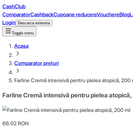
CashClub
Comparator
Cashback
Cupoane reducere
Vouchere
Blog
L
Login
Descarca extensia
Toggle menu
Acasa
Comparator preturi
Farline Cremă intensivă pentru pielea atopică, 200 
Farline Cremă intensivă pentru pielea atopică
66.02
RON