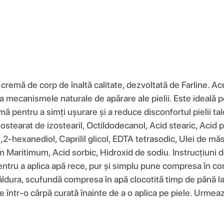
 cremă de corp de înaltă calitate, dezvoltată de Farline. 
a mecanismele naturale de apărare ale pielii. Este ideală p
mă pentru a simți ușurare și a reduce disconfortul pielii ta
zostearat de izostearil, Octildodecanol, Acid stearic, Acid 
2-hexanediol, Caprilil glicol, EDTA tetrasodic, Ulei de măs
m Maritimum, Acid sorbic, Hidroxid de sodiu. Instrucțiuni 
ntru a aplica apă rece, pur și simplu pune compresa în cong
 căldura, scufundă compresa în apă clocotită timp de până 
e într-o cârpă curată înainte de a o aplica pe piele. Urmea