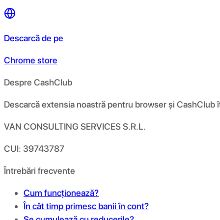
Descarcă de pe
Chrome store
Despre CashClub
Descarcă extensia noastră pentru browser și CashClub îți d
VAN CONSULTING SERVICES S.R.L.
CUI: 39743787
Întrebări frecvente
Cum funcționează?
În cât timp primesc banii în cont?
Se cumulează cu reducerile?