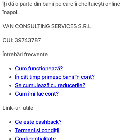
îți dă o parte din banii pe care îi cheltuiești online
înapoi.
VAN CONSULTING SERVICES S.R.L.
CUI: 39743787
Întrebări frecvente
Cum funcționează?
În cât timp primesc banii în cont?
Se cumulează cu reducerile?
Cum îmi fac cont?
Link-uri utile
Ce este cashback?
Termeni și condiții
Confidențialitate