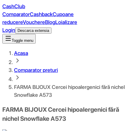
CashClub
Comparator
Cashback
Cupoane
reducere
Vouchere
Blog
Loializare
Login
Descarca extensia
Toggle menu
Acasa
Comparator preturi
FARMA BIJOUX Cercei hipoalergenici fără nichel
Snowflake A573
FARMA BIJOUX Cercei hipoalergenici fără
nichel Snowflake A573