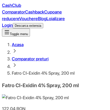
CashClub
Comparator
Cashback
Cupoane
reducere
Vouchere
Blog
Loializare
Login
Descarca extensia
Toggle menu
Acasa
Comparator preturi
Fatro Cl-Exidin 4% Spray, 200 ml
Fatro Cl-Exidin 4% Spray, 200 ml
122.04
RON