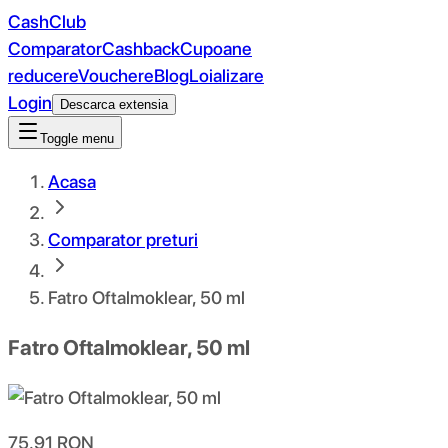
CashClub
Comparator
Cashback
Cupoane
reducere
Vouchere
Blog
Loializare
Login
Descarca extensia
Toggle menu
Acasa
Comparator preturi
Fatro Oftalmoklear, 50 ml
Fatro Oftalmoklear, 50 ml
75.91
RON