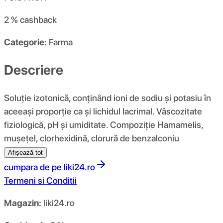
2 %
cashback
Categorie:
Farma
Descriere
Soluție izotonică, conținând ioni de sodiu și potasiu în
aceeași proporție ca și lichidul lacrimal. Vâscozitate
fiziologică, pH și umiditate. Compoziţie Hamamelis,
mușețel, clorhexidină, clorură de benzalconiu
Afișează tot
cumpara de pe
liki24.ro
Termeni si Conditii
Magazin:
liki24.ro