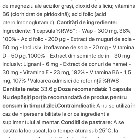
de magneziu ale acizilor grași, dioxid de siliciu; vitamina
B6 (clorhidrat de piridoxină); acid folic (acid
pteroilmonoglutamic).
Cantități de ingrediente:
Ingrediente: 1 capsula %RWS*: - Wap - 300 mg, 38%,
100% - Acid folic - 200 µg - Extract de muguri de soia -
50 mg - Inclusiv: izoflavone de soia - 20 mg - Vitamina
D - 50 µg, 1000% - Extract din seminte de in - 30 mg -
Inclusiv: Lignani - 6 mg - Extract de conuri de hamei -
30 mg - Vitamina E - 23 mg, 192% - Vitamina B6 - 1,5
mg, 107% *Valoarea admisiei de referință %RWS
Cantitate neta:
33,6 g
Doza recomandată:
1 capsula
Nu depășiți porția recomandată de produs pentru
consum în timpul zilei.
Contraindicatii:
A nu se utiliza în
caz de hipersensibilitate la orice ingredient al
suplimentului alimentar.
Conditii de pastrare:
A se
pastra la loc uscat, la o temperatura sub 25°C, la