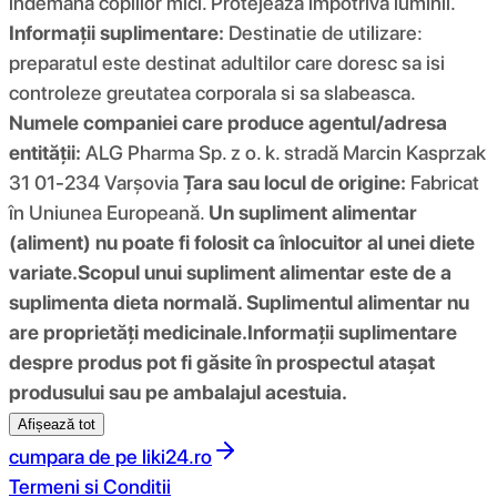
indemana copiilor mici. Protejează împotriva luminii.
Informații suplimentare:
Destinatie de utilizare:
preparatul este destinat adultilor care doresc sa isi
controleze greutatea corporala si sa slabeasca.
Numele companiei care produce agentul/adresa
entității:
ALG Pharma Sp. z o. k. stradă Marcin Kasprzak
31 01-234 Varşovia
Țara sau locul de origine:
Fabricat
în Uniunea Europeană.
Un supliment alimentar
(aliment) nu poate fi folosit ca înlocuitor al unei diete
variate.
Scopul unui supliment alimentar este de a
suplimenta dieta normală. Suplimentul alimentar nu
are proprietăți medicinale.
Informații suplimentare
despre produs pot fi găsite în prospectul atașat
produsului sau pe ambalajul acestuia.
Afișează tot
cumpara de pe
liki24.ro
Termeni si Conditii