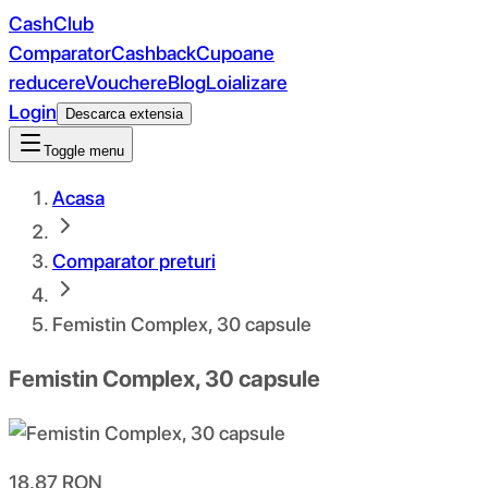
CashClub
Comparator
Cashback
Cupoane
reducere
Vouchere
Blog
Loializare
Login
Descarca extensia
Toggle menu
Acasa
Comparator preturi
Femistin Complex, 30 capsule
Femistin Complex, 30 capsule
18.87
RON