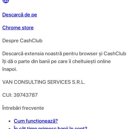
Descarcă de pe
Chrome store
Despre CashClub
Descarcă extensia noastră pentru browser și CashClub
îți dă o parte din banii pe care îi cheltuiești online
înapoi.
VAN CONSULTING SERVICES S.R.L.
CUI: 39743787
Întrebări frecvente
Cum funcționează?
În cât timp primesc banii în cont?