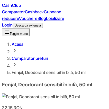
CashClub
Comparator
Cashback
Cupoane
reducere
Vouchere
Blog
Loializare
Login
Descarca extensia
Toggle menu
Acasa
Comparator preturi
Fenjal, Deodorant sensibil în bilă, 50 ml
Fenjal, Deodorant sensibil în bilă, 50 ml
32.15
RON