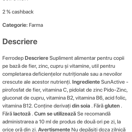
2 %
cashback
Categorie:
Farma
Descriere
Ferrodep
Descriere
Supliment alimentar pentru copii
pe bază de fier, zinc, cupru și vitamine, util pentru
completarea deficiențelor nutriționale sau a nevoilor
crescute ale acestor nutrienți.
Ingrediente
SunActive -
pirofosfat de fier, vitamina C, pidolat de zinc Pido-Zinc,
gluconat de cupru, vitamina B2, vitamina B6, acid folic,
vitamina B12. Conține derivați
din soia
. Fără
gluten
.
Fără
lactoză
.
Cum se utilizează
Se recomandă
administrarea a 10 ml de produs de două ori pe zi, la
orice oră din zi.
Avertismente
Nu depășiți doza zilnică