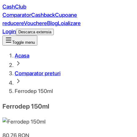
CashClub
Comparator
Cashback
Cupoane
reducere
Vouchere
Blog
Loializare
Login
Descarca extensia
Toggle menu
Acasa
Comparator preturi
Ferrodep 150ml
Ferrodep 150ml
80.76
RON