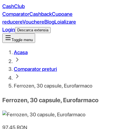
CashClub
Comparator
Cashback
Cupoane
reducere
Vouchere
Blog
Loializare
Login
Descarca extensia
Toggle menu
Acasa
Comparator preturi
Ferrozen, 30 capsule, Eurofarmaco
Ferrozen, 30 capsule, Eurofarmaco
97.45
RON