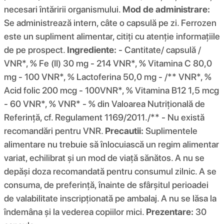
necesari întăririi organismului.
Mod de administrare:
Se administrează intern, câte o capsulă pe zi. Ferrozen
este un supliment alimentar, citiți cu atenție informațiile
de pe prospect.
Ingrediente:
- Cantitate/ capsulă /
VNR*, % Fe (II) 30 mg - 214 VNR*, % Vitamina C 80,0
mg - 100 VNR*, % Lactoferina 50,0 mg - /** VNR*, %
Acid folic 200 mcg - 100VNR*, % Vitamina B12 1,5 mcg
- 60 VNR*, % VNR* - % din Valoarea Nutrițională de
Referință, cf. Regulament 1169/2011./** - Nu există
recomandări pentru VNR.
Precautii:
Suplimentele
alimentare nu trebuie să înlocuiască un regim alimentar
variat, echilibrat și un mod de viață sănătos. A nu se
depăşi doza recomandată pentru consumul zilnic. A se
consuma, de preferință, înainte de sfârșitul perioadei
de valabilitate inscripționată pe ambalaj. A nu se lăsa la
îndemâna și la vederea copiilor mici.
Prezentare:
30