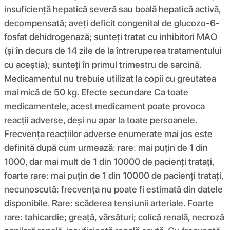
insuficiență hepatică severă sau boală hepatică activă,
decompensată; aveți deficit congenital de glucozo-6-
fosfat dehidrogenază; sunteți tratat cu inhibitori MAO
(și în decurs de 14 zile de la întreruperea tratamentului
cu aceștia); sunteți în primul trimestru de sarcină.
Medicamentul nu trebuie utilizat la copii cu greutatea
mai mică de 50 kg. Efecte secundare Ca toate
medicamentele, acest medicament poate provoca
reacții adverse, deși nu apar la toate persoanele.
Frecvența reacțiilor adverse enumerate mai jos este
definită după cum urmează: rare: mai puțin de 1 din
1000, dar mai mult de 1 din 10000 de pacienți tratați,
foarte rare: mai puțin de 1 din 10000 de pacienți tratați,
necunoscută: frecvența nu poate fi estimată din datele
disponibile. Rare: scăderea tensiunii arteriale. Foarte
rare: tahicardie; greață, vărsături; colică renală, necroză