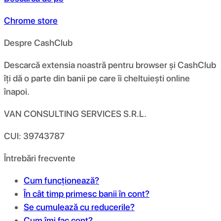
Chrome store
Despre CashClub
Descarcă extensia noastră pentru browser și CashClub
îți dă o parte din banii pe care îi cheltuiești online
înapoi.
VAN CONSULTING SERVICES S.R.L.
CUI: 39743787
Întrebări frecvente
Cum funcționează?
În cât timp primesc banii în cont?
Se cumulează cu reducerile?
Cum îmi fac cont?