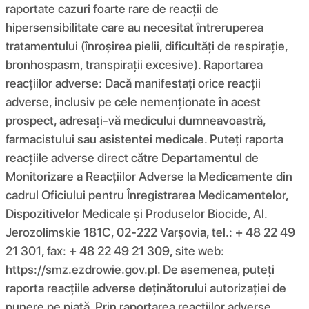
raportate cazuri foarte rare de reacții de
hipersensibilitate care au necesitat întreruperea
tratamentului (înroșirea pielii, dificultăți de respirație,
bronhospasm, transpirații excesive). Raportarea
reacțiilor adverse: Dacă manifestați orice reacții
adverse, inclusiv pe cele nemenționate în acest
prospect, adresați-vă medicului dumneavoastră,
farmacistului sau asistentei medicale. Puteți raporta
reacțiile adverse direct către Departamentul de
Monitorizare a Reacțiilor Adverse la Medicamente din
cadrul Oficiului pentru Înregistrarea Medicamentelor,
Dispozitivelor Medicale și Produselor Biocide, Al.
Jerozolimskie 181C, 02-222 Varșovia, tel.: + 48 22 49
21 301, fax: + 48 22 49 21 309, site web:
https://smz.ezdrowie.gov.pl. De asemenea, puteți
raporta reacțiile adverse deținătorului autorizației de
punere pe piață. Prin raportarea reacțiilor adverse,