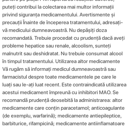
puteți contribui la colectarea mai multor informații
privind siguranța medicamentului. Avertismente și
precauții Înainte de începerea tratamentului, adresați-
vă medicului dumneavoastră. Nu depășiți doza
recomandată. Trebuie procedat cu prudență dacă aveți
probleme hepatice sau renale, alcoolism, sunteți
malnutrit sau deshidratat. Nu trebuie consumat alcool
în timpul tratamentului. Utilizarea altor medicamente
Vă rugăm să informați medicul dumneavoastră sau
farmacistul despre toate medicamentele pe care le
luați sau le-ați luat recent. Este contraindicată utilizarea
acestui medicament împreună cu inhibitori MAO. Se
recomandă prudență deosebită la administrarea: altor
medicamente care conțin paracetamol; anticoagulante
(de exemplu, warfarină); medicamente antiepileptice,
barbiturice, rifampicină; medicamente antiinflamatoare