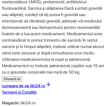
nesteroidiene (AINS); probenecid; antibioticul
flucloxacilină. Sarcina și alăptarea Dacă sunteți gravidă
sau alăptați, credeți că ați putea fi gravidă sau
intenționați să rămâneți gravidă, adresați-vă medicului
dumneavoastră sau farmacistului pentru recomandări
înainte de a lua acest medicament. Medicamentul este
contraindicat în primul trimestru de sarcină. În restul
sarcinii și în timpul alăptării, trebuie utilizat numai atunci
când este necesar și după consultarea unui medic.
Utilizarea medicamentului la copii și adolescenți
Medicamentul nu trebuie administrat copiilor sub 15 ani
cu o greutate corporală mai mică de 50 kg.
Afișează tot
cumpara de pe
liki24.ro
Termeni si Conditii
Magazin:
liki24.ro