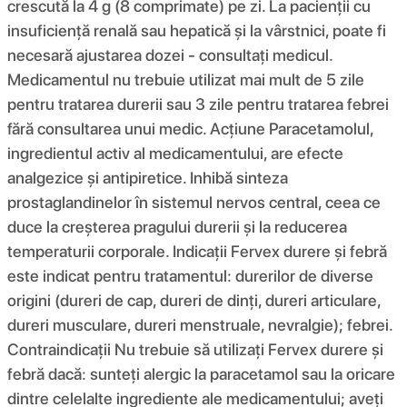
crescută la 4 g (8 comprimate) pe zi. La pacienții cu
insuficiență renală sau hepatică și la vârstnici, poate fi
necesară ajustarea dozei - consultați medicul.
Medicamentul nu trebuie utilizat mai mult de 5 zile
pentru tratarea durerii sau 3 zile pentru tratarea febrei
fără consultarea unui medic. Acţiune Paracetamolul,
ingredientul activ al medicamentului, are efecte
analgezice și antipiretice. Inhibă sinteza
prostaglandinelor în sistemul nervos central, ceea ce
duce la creșterea pragului durerii și la reducerea
temperaturii corporale. Indicații Fervex durere și febră
este indicat pentru tratamentul: durerilor de diverse
origini (dureri de cap, dureri de dinți, dureri articulare,
dureri musculare, dureri menstruale, nevralgie); febrei.
Contraindicații Nu trebuie să utilizați Fervex durere și
febră dacă: sunteți alergic la paracetamol sau la oricare
dintre celelalte ingrediente ale medicamentului; aveți