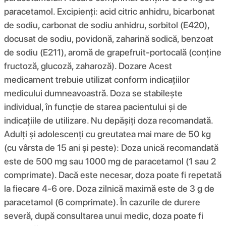
paracetamol. Excipienți: acid citric anhidru, bicarbonat
de sodiu, carbonat de sodiu anhidru, sorbitol (E420),
docusat de sodiu, povidonă, zaharină sodică, benzoat
de sodiu (E211), aromă de grapefruit-portocală (conține
fructoză, glucoză, zaharoză). Dozare Acest
medicament trebuie utilizat conform indicațiilor
medicului dumneavoastră. Doza se stabilește
individual, în funcție de starea pacientului și de
indicațiile de utilizare. Nu depășiți doza recomandată.
Adulți și adolescenți cu greutatea mai mare de 50 kg
(cu vârsta de 15 ani și peste): Doza unică recomandată
este de 500 mg sau 1000 mg de paracetamol (1 sau 2
comprimate). Dacă este necesar, doza poate fi repetată
la fiecare 4-6 ore. Doza zilnică maximă este de 3 g de
paracetamol (6 comprimate). În cazurile de durere
severă, după consultarea unui medic, doza poate fi