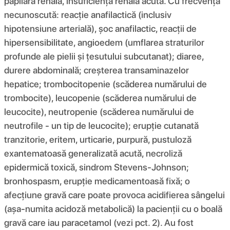
papilară renală, insuficiență renală acută. Cu frecvență
necunoscută: reacție anafilactică (inclusiv
hipotensiune arterială), șoc anafilactic, reacții de
hipersensibilitate, angioedem (umflarea straturilor
profunde ale pielii și țesutului subcutanat); diaree,
durere abdominală; creșterea transaminazelor
hepatice; trombocitopenie (scăderea numărului de
trombocite), leucopenie (scăderea numărului de
leucocite), neutropenie (scăderea numărului de
neutrofile - un tip de leucocite); erupție cutanată
tranzitorie, eritem, urticarie, purpură, pustuloză
exantematoasă generalizată acută, necroliză
epidermică toxică, sindrom Stevens-Johnson;
bronhospasm, erupție medicamentoasă fixă; o
afecțiune gravă care poate provoca acidifierea sângelui
(așa-numita acidoză metabolică) la pacienții cu o boală
gravă care iau paracetamol (vezi pct. 2). Au fost