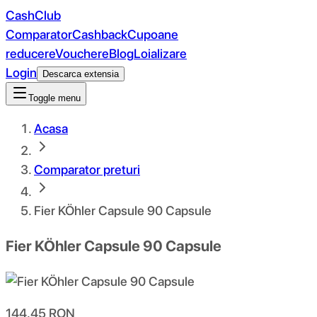
CashClub
Comparator
Cashback
Cupoane
reducere
Vouchere
Blog
Loializare
Login
Descarca extensia
Toggle menu
Acasa
Comparator preturi
Fier KÖhler Capsule 90 Capsule
Fier KÖhler Capsule 90 Capsule
144.45
RON