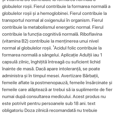
globulelor roșii. Fierul contribuie la formarea normală a
globulelor roșii și a hemoglobinei. Fierul contribuie la
transportul normal al oxigenului în organism. Fierul
contribuie la metabolismul energetic normal. Fierul
contribuie la funcția cognitivă normală. Riboflavina
(vitamina B2) contribuie la menținerea unui nivel
normal al globulelor roșii. ¹Acidul folic contribuie la
formarea normală a sângelui. Aplicație Adulții iau 1
capsulă zilnic, înghițită întreagă cu suficient lichid
înainte de masă. Dacă apare intoleranță, se poate
administra și în timpul mesei. Avertizare Bărbații,
femeile aflate la postmenopauză, femeile însărcinate și
femeile care alăptează ar trebui să ia suplimente de fier
numai după consultarea medicului. Acest produs nu
este potrivit pentru persoanele sub 18 ani. text
obligatoriu Doza zilnică recomandată nu trebuie