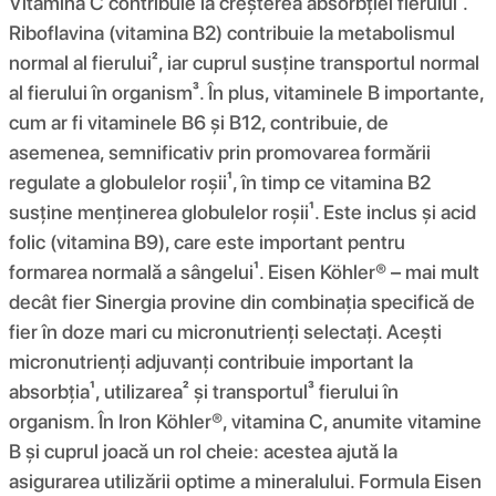
Vitamina C contribuie la creșterea absorbției fierului¹.
Riboflavina (vitamina B2) contribuie la metabolismul
normal al fierului², iar cuprul susține transportul normal
al fierului în organism³. În plus, vitaminele B importante,
cum ar fi vitaminele B6 și B12, contribuie, de
asemenea, semnificativ prin promovarea formării
regulate a globulelor roșii¹, în timp ce vitamina B2
susține menținerea globulelor roșii¹. Este inclus și acid
folic (vitamina B9), care este important pentru
formarea normală a sângelui¹. Eisen Köhler® – mai mult
decât fier Sinergia provine din combinația specifică de
fier în doze mari cu micronutrienți selectați. Acești
micronutrienți adjuvanți contribuie important la
absorbția¹, utilizarea² și transportul³ fierului în
organism. În Iron Köhler®, vitamina C, anumite vitamine
B și cuprul joacă un rol cheie: acestea ajută la
asigurarea utilizării optime a mineralului. Formula Eisen