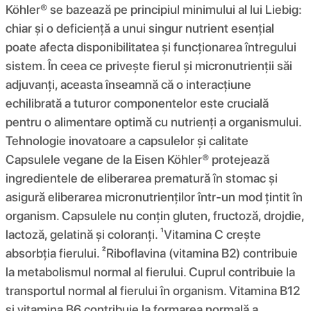
Köhler® se bazează pe principiul minimului al lui Liebig:
chiar și o deficiență a unui singur nutrient esențial
poate afecta disponibilitatea și funcționarea întregului
sistem. În ceea ce privește fierul și micronutrienții săi
adjuvanți, aceasta înseamnă că o interacțiune
echilibrată a tuturor componentelor este crucială
pentru o alimentare optimă cu nutrienți a organismului.
Tehnologie inovatoare a capsulelor și calitate
Capsulele vegane de la Eisen Köhler® protejează
ingredientele de eliberarea prematură în stomac și
asigură eliberarea micronutrienților într-un mod țintit în
organism. Capsulele nu conțin gluten, fructoză, drojdie,
lactoză, gelatină și coloranți. ¹Vitamina C crește
absorbția fierului. ²Riboflavina (vitamina B2) contribuie
la metabolismul normal al fierului. Cuprul contribuie la
transportul normal al fierului în organism. Vitamina B12
și vitamina B6 contribuie la formarea normală a