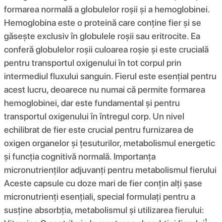
formarea normală a globulelor roșii și a hemoglobinei.
Hemoglobina este o proteină care conține fier și se
găsește exclusiv în globulele roșii sau eritrocite. Ea
conferă globulelor roșii culoarea roșie și este crucială
pentru transportul oxigenului în tot corpul prin
intermediul fluxului sanguin. Fierul este esențial pentru
acest lucru, deoarece nu numai că permite formarea
hemoglobinei, dar este fundamental și pentru
transportul oxigenului în întregul corp. Un nivel
echilibrat de fier este crucial pentru furnizarea de
oxigen organelor și țesuturilor, metabolismul energetic
și funcția cognitivă normală. Importanța
micronutrienților adjuvanți pentru metabolismul fierului
Aceste capsule cu doze mari de fier conțin alți șase
micronutrienți esențiali, special formulați pentru a
susține absorbția, metabolismul și utilizarea fierului: