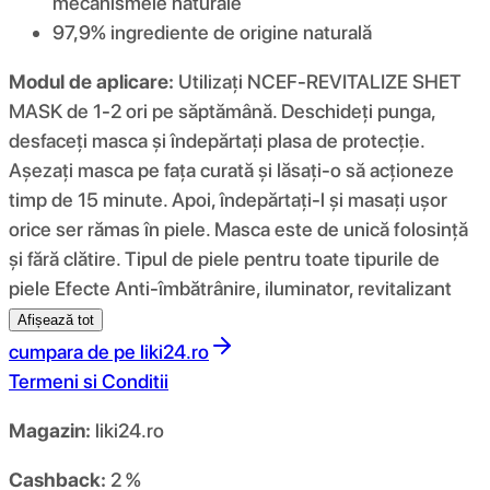
mecanismele naturale
97,9% ingrediente de origine naturală
Modul de aplicare:
Utilizați NCEF-REVITALIZE SHET
MASK de 1-2 ori pe săptămână. Deschideți punga,
desfaceți masca și îndepărtați plasa de protecție.
Așezați masca pe fața curată și lăsați-o să acționeze
timp de 15 minute. Apoi, îndepărtați-l și masați ușor
orice ser rămas în piele. Masca este de unică folosință
și fără clătire. Tipul de piele pentru toate tipurile de
piele Efecte Anti-îmbătrânire, iluminator, revitalizant
Afișează tot
cumpara de pe
liki24.ro
Termeni si Conditii
Magazin:
liki24.ro
Cashback:
2 %