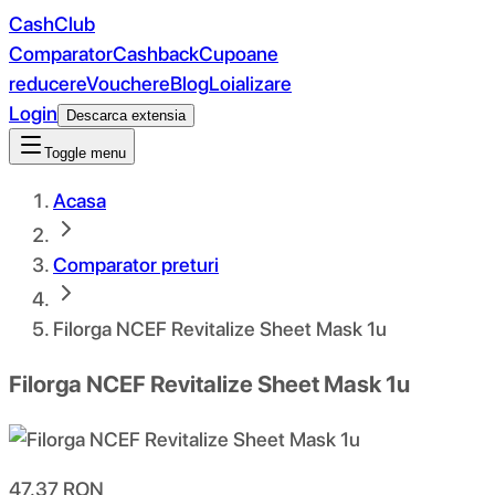
CashClub
Comparator
Cashback
Cupoane
reducere
Vouchere
Blog
Loializare
Login
Descarca extensia
Toggle menu
Acasa
Comparator preturi
Filorga NCEF Revitalize Sheet Mask 1u
Filorga NCEF Revitalize Sheet Mask 1u
47.37
RON