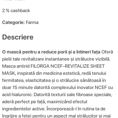
2 %
cashback
Categorie:
Farma
Descriere
O mască pentru a reduce porii și a întineri fața
Oferă
pielii tale revitalizare instantanee și strălucire vizibilă.
Masca antirid FILORGA NCEF-REVITALIZE SHEET
MASK, inspirată din medicina estetică, redă tenului
fermitatea, elasticitatea și o strălucire sănătoasă în
doar 15 minute datorită complexului inovator NCEF cu
acid hialuronic. Datorită texturii sale fibroase speciale,
aderă perfect pe față, maximizând efectul
ingredientelor active. Încorporează-l în rutina ta de
îngrijire a feței pentru un aspect mai strălucitor și mai