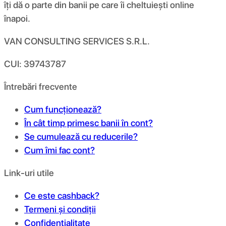
îți dă o parte din banii pe care îi cheltuiești online
înapoi.
VAN CONSULTING SERVICES S.R.L.
CUI: 39743787
Întrebări frecvente
Cum funcționează?
În cât timp primesc banii în cont?
Se cumulează cu reducerile?
Cum îmi fac cont?
Link-uri utile
Ce este cashback?
Termeni și condiții
Confidențialitate