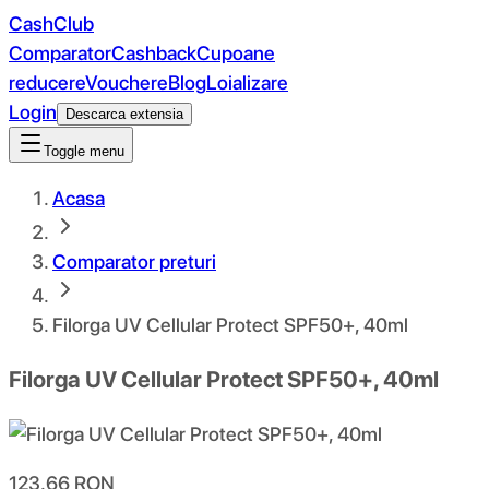
CashClub
Comparator
Cashback
Cupoane
reducere
Vouchere
Blog
Loializare
Login
Descarca extensia
Toggle menu
Acasa
Comparator preturi
Filorga UV Cellular Protect SPF50+, 40ml
Filorga UV Cellular Protect SPF50+, 40ml
123.66
RON