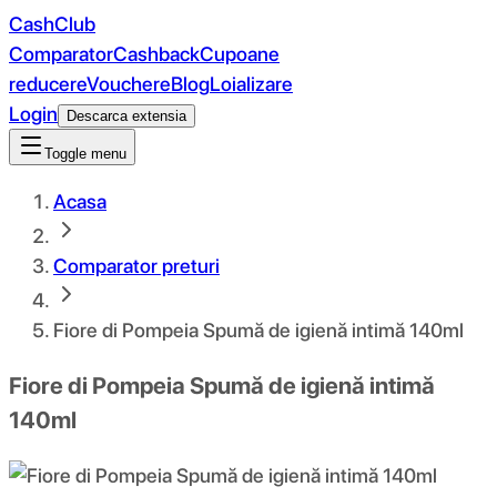
CashClub
Comparator
Cashback
Cupoane
reducere
Vouchere
Blog
Loializare
Login
Descarca extensia
Toggle menu
Acasa
Comparator preturi
Fiore di Pompeia Spumă de igienă intimă 140ml
Fiore di Pompeia Spumă de igienă intimă
140ml