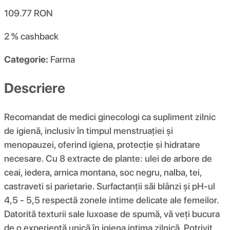
109.77
RON
2 %
cashback
Categorie:
Farma
Descriere
Recomandat de medici ginecologi ca supliment zilnic
de igienă, inclusiv în timpul menstruației și
menopauzei, oferind igiena, protecție și hidratare
necesare. Cu 8 extracte de plante: ulei de arbore de
ceai, iedera, arnica montana, soc negru, nalba, tei,
castraveti si parietarie. Surfactanții săi blânzi și pH-ul
4,5 - 5,5 respectă zonele intime delicate ale femeilor.
Datorită texturii sale luxoase de spumă, vă veți bucura
de o experiență unică în igiena intima zilnică. Potrivit