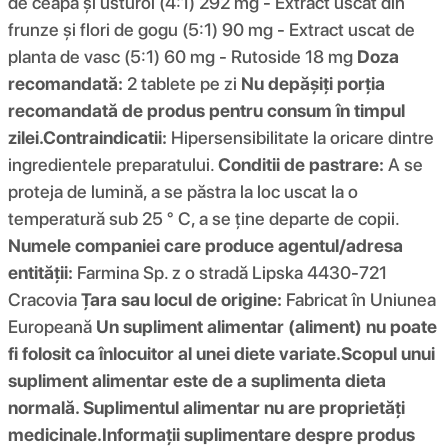
de ceapă și usturoi (4:1) 292 mg - Extract uscat din
frunze și flori de gogu (5:1) 90 mg - Extract uscat de
planta de vasc (5:1) 60 mg - Rutoside 18 mg
Doza
recomandată:
2 tablete pe zi
Nu depășiți porția
recomandată de produs pentru consum în timpul
zilei.
Contraindicatii:
Hipersensibilitate la oricare dintre
ingredientele preparatului.
Conditii de pastrare:
A se
proteja de lumină, a se păstra la loc uscat la o
temperatură sub 25 ° C, a se ține departe de copii.
Numele companiei care produce agentul/adresa
entității:
Farmina Sp. z o stradă Lipska 4430-721
Cracovia
Țara sau locul de origine:
Fabricat în Uniunea
Europeană
Un supliment alimentar (aliment) nu poate
fi folosit ca înlocuitor al unei diete variate.
Scopul unui
supliment alimentar este de a suplimenta dieta
normală. Suplimentul alimentar nu are proprietăți
medicinale.
Informații suplimentare despre produs