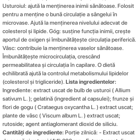
Usturoiul: ajută la menținerea inimii sănătoase. Folosit
pentru a menține o bună circulație a sângelui în
microvase. Ajută la menținerea nivelului adecvat de
colesterol și lipide. Góg: susține funcția inimii, crește
aportul de oxigen și îmbunătățește circulația periferică.
Vâsc: contribuie la menținerea vaselor sănătoase.
Îmbunătățește microcirculația, crescând
permeabilitatea și circulația în capilare. O dietă
echilibrată ajută la controlul metabolismului lipidelor
(colesterol și trigliceride).
Lista ingredientelor:
Ingrediente: extract uscat de bulb de usturoi ( Allium
sativum L. ); gelatină (ingredient al capsulei); frunze și
flori de gogu ( Crataegus oxycantha L. ) extract uscat;
plante de vâsc ( Viscum album L. ) extract uscat;
rutoside; agent antiaglomerant dioxid de siliciu.
Cantități de ingrediente:
Porție zilnică: - Extract uscat