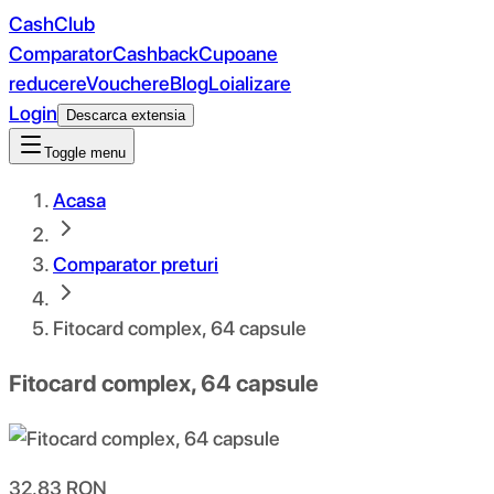
CashClub
Comparator
Cashback
Cupoane
reducere
Vouchere
Blog
Loializare
Login
Descarca extensia
Toggle menu
Acasa
Comparator preturi
Fitocard complex, 64 capsule
Fitocard complex, 64 capsule
32.83
RON