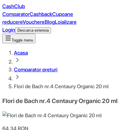
CashClub
Comparator
Cashback
Cupoane
reducere
Vouchere
Blog
Loializare
Login
Descarca extensia
Toggle menu
Acasa
Comparator preturi
Flori de Bach nr.4 Centaury Organic 20 ml
Flori de Bach nr.4 Centaury Organic 20 ml
64.34
RON