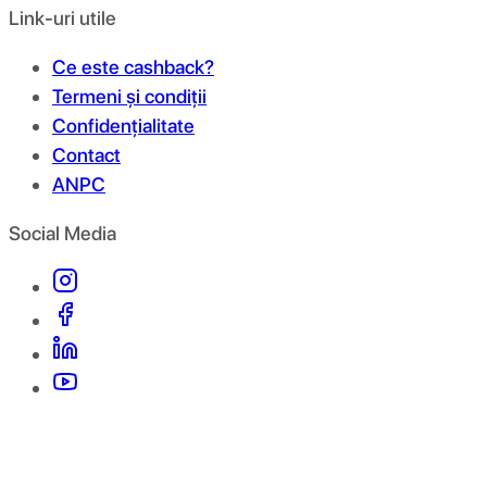
Link-uri utile
Ce este cashback?
Termeni și condiții
Confidențialitate
Contact
ANPC
Social Media