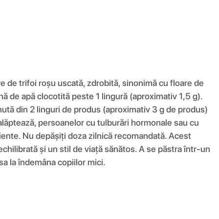
e de trifoi roșu uscată, zdrobită, sinonimă cu floare de
ă de apă clocotită peste 1 lingură (aproximativ 1,5 g).
ținută din 2 linguri de produs (aproximativ 3 g de produs)
 alăptează, persoanelor cu tulburări hormonale sau cu
ediente. Nu depășiți doza zilnică recomandată. Acest
hilibrată și un stil de viață sănătos. A se păstra într-un
sa la îndemâna copiilor mici.