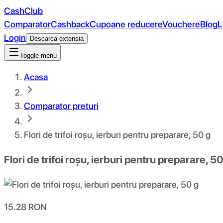
CashClub
Comparator
Cashback
Cupoane reducere
Vouchere
Blog
L
Login
Descarca extensia
Toggle menu
Acasa
Comparator preturi
Flori de trifoi roșu, ierburi pentru preparare, 50 g
Flori de trifoi roșu, ierburi pentru preparare, 50
15.28
RON