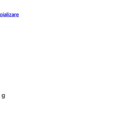
oializare
 g