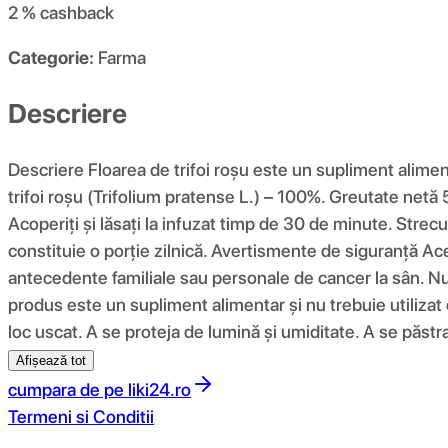
2 %
cashback
Categorie:
Farma
Descriere
Descriere Floarea de trifoi roșu este un supliment aliment
trifoi roșu (Trifolium pratense L.) – 100%. Greutate netă
Acoperiți și lăsați la infuzat timp de 30 de minute. Strecu
constituie o porție zilnică. Avertismente de siguranță A
antecedente familiale sau personale de cancer la sân. Nu 
produs este un supliment alimentar și nu trebuie utilizat c
loc uscat. A se proteja de lumină și umiditate. A se păst
Afișează tot
cumpara de pe
liki24.ro
Termeni si Conditii