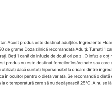
ar. Acest produs este destinat adulților. Ingrediente Floar
 50 de grame Doza zilnică recomandată Adulți: Turnați 1 can
rați. Beți 1 cană de infuzie de două ori pe zi. O infuzie ob
cest produs nu este destinat femeilor însărcinate sau care
utilizați dacă sunteți hipersensibil la oricare dintre ingr
a înlocuitor pentru o dietă variată. Se recomandă o dietă ec
ra la o temperatură care să nu depășească 25°C. A nu se lă