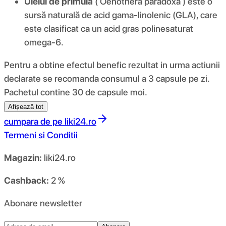
Uleiul de primulă
( Oenothera paradoxa ) este o
sursă naturală de acid gama-linolenic (GLA), care
este clasificat ca un acid gras polinesaturat
omega-6.
Pentru a obtine efectul benefic rezultat in urma actiunii
declarate se recomanda consumul a 3 capsule pe zi.
Pachetul contine 30 de capsule moi.
Afișează tot
cumpara de pe
liki24.ro
Termeni si Conditii
Magazin:
liki24.ro
Cashback:
2 %
Abonare newsletter