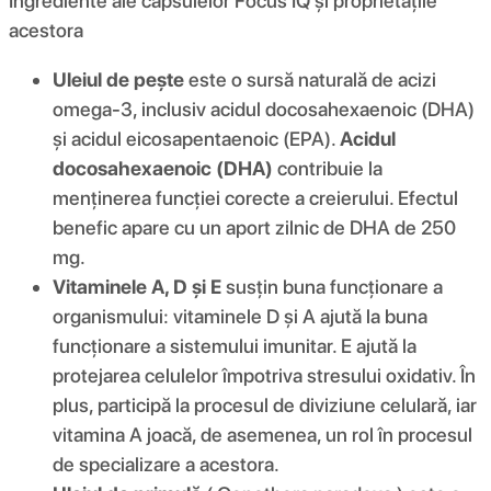
Ingrediente ale capsulelor Focus IQ și proprietățile
acestora
Uleiul de pește
este o sursă naturală de acizi
omega-3, inclusiv acidul docosahexaenoic (DHA)
și acidul eicosapentaenoic (EPA).
Acidul
docosahexaenoic (DHA)
contribuie la
menținerea funcției corecte a creierului. Efectul
benefic apare cu un aport zilnic de DHA de 250
mg.
Vitaminele A, D și E
susțin buna funcționare a
organismului: vitaminele D și A ajută la buna
funcționare a sistemului imunitar. E ajută la
protejarea celulelor împotriva stresului oxidativ. În
plus, participă la procesul de diviziune celulară, iar
vitamina A joacă, de asemenea, un rol în procesul
de specializare a acestora.