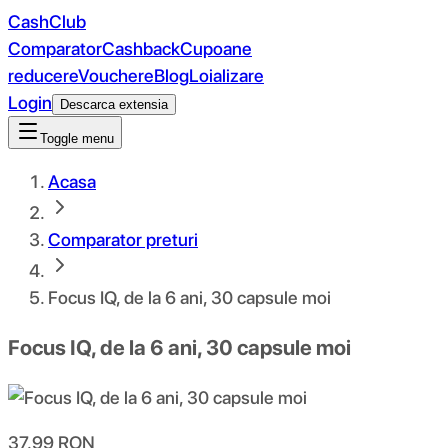
CashClub
Comparator
Cashback
Cupoane
reducere
Vouchere
Blog
Loializare
Login
Descarca extensia
Toggle menu
Acasa
Comparator preturi
Focus IQ, de la 6 ani, 30 capsule moi
Focus IQ, de la 6 ani, 30 capsule moi
37.99
RON