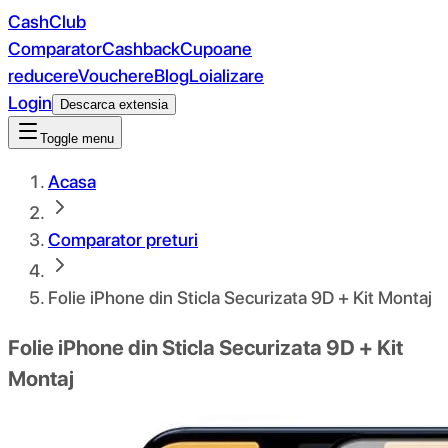
CashClub
Comparator
Cashback
Cupoane
reducere
Vouchere
Blog
Loializare
Login
Descarca extensia
Toggle menu
Acasa
Comparator preturi
Folie iPhone din Sticla Securizata 9D + Kit Montaj
Folie iPhone din Sticla Securizata 9D + Kit
Montaj