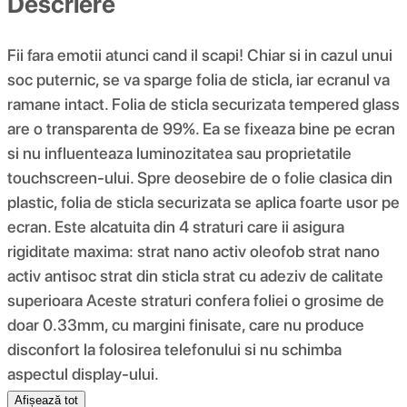
Descriere
Fii fara emotii atunci cand il scapi! Chiar si in cazul unui
soc puternic, se va sparge folia de sticla, iar ecranul va
ramane intact. Folia de sticla securizata tempered glass
are o transparenta de 99%. Ea se fixeaza bine pe ecran
si nu influenteaza luminozitatea sau proprietatile
touchscreen-ului. Spre deosebire de o folie clasica din
plastic, folia de sticla securizata se aplica foarte usor pe
ecran. Este alcatuita din 4 straturi care ii asigura
rigiditate maxima: strat nano activ oleofob strat nano
activ antisoc strat din sticla strat cu adeziv de calitate
superioara Aceste straturi confera foliei o grosime de
doar 0.33mm, cu margini finisate, care nu produce
disconfort la folosirea telefonului si nu schimba
aspectul display-ului.
Afișează tot