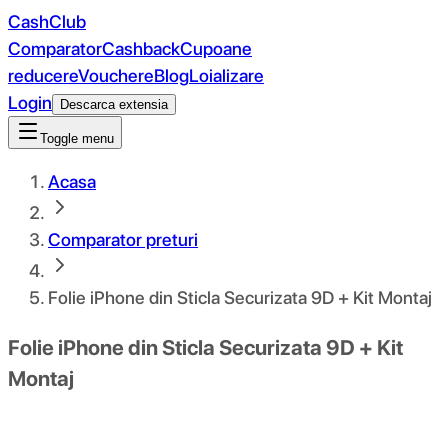
CashClub
Comparator
Cashback
Cupoane
reducere
Vouchere
Blog
Loializare
Login
Descarca extensia
Toggle menu
Acasa
Comparator preturi
Folie iPhone din Sticla Securizata 9D + Kit Montaj
Folie iPhone din Sticla Securizata 9D + Kit
Montaj