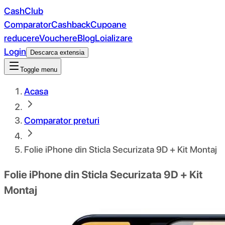
CashClub
Comparator
Cashback
Cupoane
reducere
Vouchere
Blog
Loializare
Login
Descarca extensia
Toggle menu
Acasa
Comparator preturi
Folie iPhone din Sticla Securizata 9D + Kit Montaj
Folie iPhone din Sticla Securizata 9D + Kit
Montaj