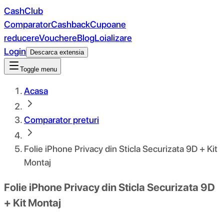
CashClub
Comparator
Cashback
Cupoane
reducere
Vouchere
Blog
Loializare
Login
Descarca extensia
Toggle menu
Acasa
Comparator preturi
Folie iPhone Privacy din Sticla Securizata 9D + Kit
Montaj
Folie iPhone Privacy din Sticla Securizata 9D
+ Kit Montaj