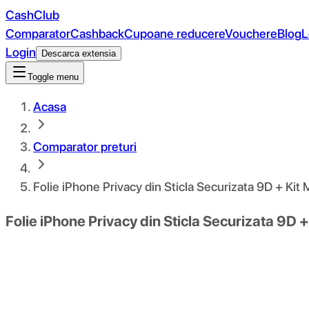
CashClub
Comparator
Cashback
Cupoane reducere
Vouchere
Blog
L
Login
Descarca extensia
Toggle menu
Acasa
Comparator preturi
Folie iPhone Privacy din Sticla Securizata 9D + Kit 
Folie iPhone Privacy din Sticla Securizata 9D +