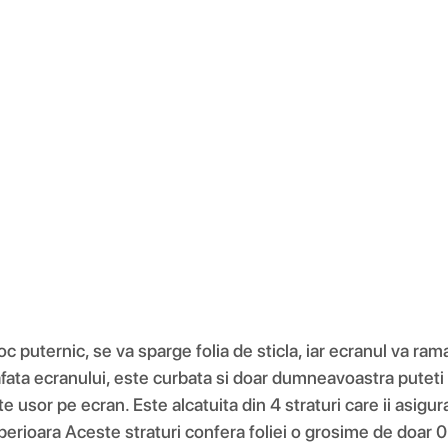
 soc puternic, se va sparge folia de sticla, iar ecranul va ra
afata ecranului, este curbata si doar dumneavoastra puteti
arte usor pe ecran. Este alcatuita din 4 straturi care ii asig
 superioara Aceste straturi confera foliei o grosime de doa