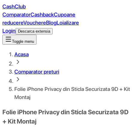
CashClub
Comparator
Cashback
Cupoane
reducere
Vouchere
Blog
Loializare
Login
Descarca extensia
Toggle menu
Acasa
Comparator preturi
Folie iPhone Privacy din Sticla Securizata 9D + Kit
Montaj
Folie iPhone Privacy din Sticla Securizata 9D
+ Kit Montaj