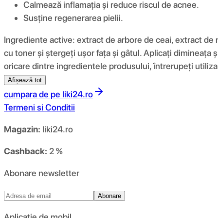
Calmează inflamația și reduce riscul de acnee.
Susține regenerarea pielii.
Ingrediente active: extract de arbore de ceai, extract de
cu toner și ștergeți ușor fața și gâtul. Aplicați dimineața
oricare dintre ingredientele produsului, întrerupeți utiliza
Afișează tot
cumpara de pe
liki24.ro
Termeni si Conditii
Magazin:
liki24.ro
Cashback:
2 %
Abonare newsletter
Abonare
Aplicație de mobil