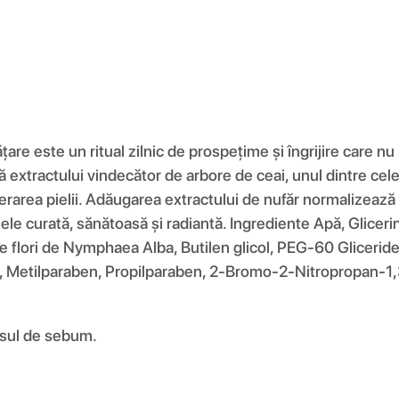
re este un ritual zilnic de prospețime și îngrijire care n
ă extractului vindecător de arbore de ceai, unul dintre ce
erarea pielii. Adăugarea extractului de nufăr normalizează
piele curată, sănătoasă și radiantă. Ingrediente Apă, Glicer
 de flori de Nymphaea Alba, Butilen glicol, PEG-60 Gliceride
l, Metilparaben, Propilparaben, 2-Bromo-2-Nitropropan-1,3
esul de sebum.