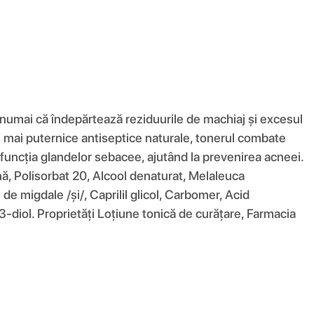
u numai că îndepărtează reziduurile de machiaj și excesul
le mai puternice antiseptice naturale, tonerul combate
 funcția glandelor sebacee, ajutând la prevenirea acneei.
ină, Polisorbat 20, Alcool denaturat, Melaleuca
 de migdale /și/, Caprilil glicol, Carbomer, Acid
-diol. Proprietăți Loțiune tonică de curățare, Farmacia