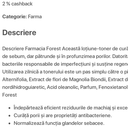
2 %
cashback
Categorie:
Farma
Descriere
Descriere Farmacia Forest Această loțiune-toner de curăța
de sebum, dar pătrunde și în profunzimea porilor. Datorit
bacteriile responsabile de imperfecțiuni și susține regen
Utilizarea zilnică a tonerului este un pas simplu către o 
Alternifolia, Extract de flori de Magnolia Biondii, Extract
nordihidroguiaretic, Acid oleanolic, Parfum, Fenoxietano
Forest
Îndepărtează eficient reziduurile de machiaj și exc
Curăță porii și are proprietăți antibacteriene.
Normalizează funcția glandelor sebacee.