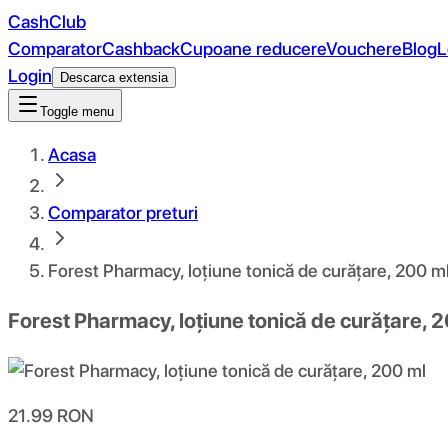
CashClub
Comparator
Cashback
Cupoane reducere
Vouchere
Blog
L
Login
Descarca extensia
Toggle menu
Acasa
Comparator preturi
Forest Pharmacy, loțiune tonică de curățare, 200 m
Forest Pharmacy, loțiune tonică de curățare, 
21.99
RON