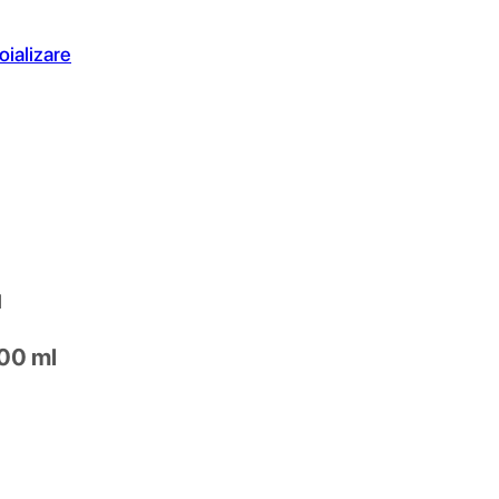
oializare
l
200 ml