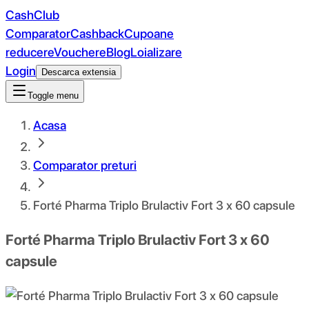
CashClub
Comparator
Cashback
Cupoane
reducere
Vouchere
Blog
Loializare
Login
Descarca extensia
Toggle menu
Acasa
Comparator preturi
Forté Pharma Triplo Brulactiv Fort 3 x 60 capsule
Forté Pharma Triplo Brulactiv Fort 3 x 60
capsule