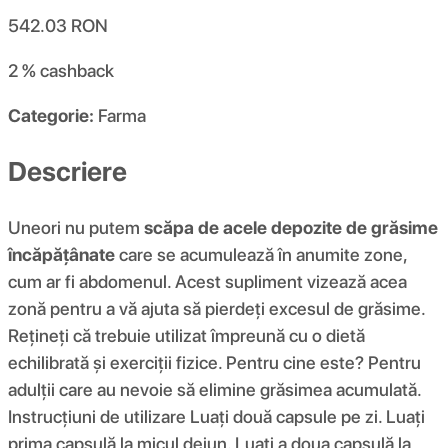
542.03
RON
2 %
cashback
Categorie:
Farma
Descriere
Uneori nu putem
scăpa de acele depozite de grăsime
încăpățânate
care se acumulează în anumite zone,
cum ar fi abdomenul. Acest supliment vizează acea
zonă pentru a vă ajuta să pierdeți excesul de grăsime.
Rețineți că trebuie utilizat împreună cu o dietă
echilibrată și exerciții fizice. Pentru cine este? Pentru
adulții care au nevoie să elimine grăsimea acumulată.
Instrucțiuni de utilizare Luați două capsule pe zi. Luați
prima capsulă la micul dejun. Luați a doua capsulă la