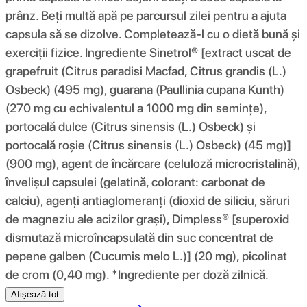
prânz. Beți multă apă pe parcursul zilei pentru a ajuta
capsula să se dizolve. Completează-l cu o dietă bună și
exerciții fizice. Ingrediente Sinetrol® [extract uscat de
grapefruit (Citrus paradisi Macfad, Citrus grandis (L.)
Osbeck) (495 mg), guarana (Paullinia cupana Kunth)
(270 mg cu echivalentul a 1000 mg din semințe),
portocală dulce (Citrus sinensis (L.) Osbeck) și
portocală roșie (Citrus sinensis (L.) Osbeck) (45 mg)]
(900 mg), agent de încărcare (celuloză microcristalină),
învelișul capsulei (gelatină, colorant: carbonat de
calciu), agenți antiaglomeranți (dioxid de siliciu, săruri
de magneziu ale acizilor grași), Dimpless® [superoxid
dismutază microîncapsulată din suc concentrat de
pepene galben (Cucumis melo L.)] (20 mg), picolinat
de crom (0,40 mg). *Ingrediente per doză zilnică.
Afișează tot