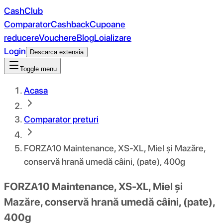
CashClub
Comparator
Cashback
Cupoane
reducere
Vouchere
Blog
Loializare
Login
Descarca extensia
Toggle menu
Acasa
Comparator preturi
FORZA10 Maintenance, XS-XL, Miel și Mazăre,
conservă hrană umedă câini, (pate), 400g
FORZA10 Maintenance, XS-XL, Miel și
Mazăre, conservă hrană umedă câini, (pate),
400g