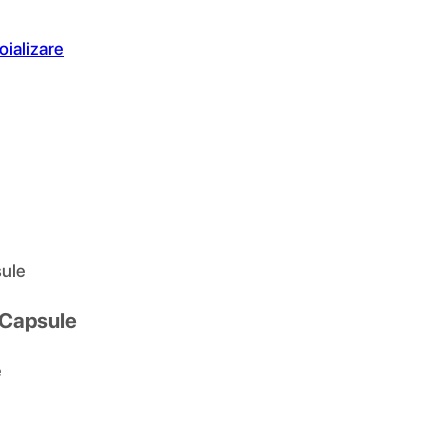
oializare
sule
 Capsule