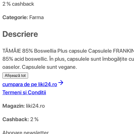
2 %
cashback
Categorie:
Farma
Descriere
TĂMĂIE 85% Boswellia Plus capsule Capsulele FRANKINC
85% acid boswellic. În plus, capsulele sunt îmbogățite cu 
oaselor. Capsulele sunt vegane.
Afișează tot
cumpara de pe
liki24.ro
Termeni si Conditii
Magazin:
liki24.ro
Cashback:
2 %
Abonare newsletter