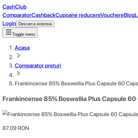
CashClub
Comparator
Cashback
Cupoane reducere
Vouchere
Blog
L
Login
Descarca extensia
Toggle menu
Acasa
Comparator preturi
Frankincense 85% Boswellia Plus Capsule 60 Cap
Frankincense 85% Boswellia Plus Capsule 60
87.09
RON