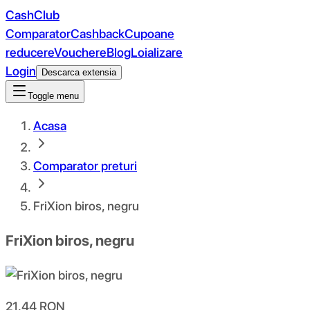
CashClub
Comparator
Cashback
Cupoane
reducere
Vouchere
Blog
Loializare
Login
Descarca extensia
Toggle menu
Acasa
Comparator preturi
FriXion biros, negru
FriXion biros, negru
21.44
RON