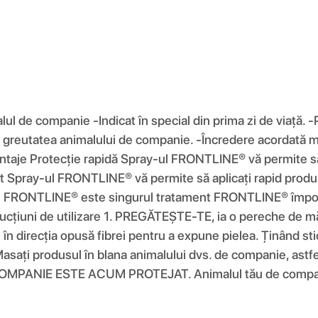
ul de companie -Indicat în special din prima zi de viață. -P
de greutatea animalului de companie. -Încredere acordată me
antaje Protecție rapidă Spray-ul FRONTLINE® vă permite să 
at Spray-ul FRONTLINE® vă permite să aplicați rapid produs
l FRONTLINE® este singurul tratament FRONTLINE® împotriv
trucțiuni de utilizare 1. PREGĂTEȘTE-TE, ia o pereche de m
direcția opusă fibrei pentru a expune pielea. Ținând sticla 
ți produsul în blana animalului dvs. de companie, astfel 
COMPANIE ESTE ACUM PROTEJAT. Animalul tău de companie