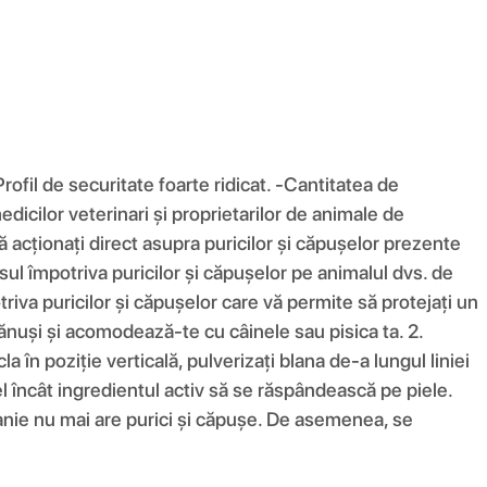
rofil de securitate foarte ridicat. -Cantitatea de
dicilor veterinari și proprietarilor de animale de
acționați direct asupra puricilor și căpușelor prezente
ul împotriva puricilor și căpușelor pe animalul dvs. de
a puricilor și căpușelor care vă permite să protejați un
ănuși și acomodează-te cu câinele sau pisica ta. 2.
în poziție verticală, pulverizați blana de-a lungul liniei
încât ingredientul activ să se răspândească pe piele.
 nu mai are purici și căpușe. De asemenea, se