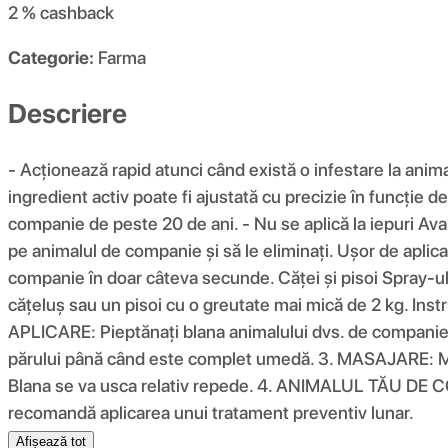
2 %
cashback
Categorie:
Farma
Descriere
- Acționează rapid atunci când există o infestare la animal
ingredient activ poate fi ajustată cu precizie în funcție 
companie de peste 20 de ani. - Nu se aplică la iepuri Av
pe animalul de companie și să le eliminați. Ușor de aplic
companie în doar câteva secunde. Căței și pisoi Spray-u
cățeluș sau un pisoi cu o greutate mai mică de 2 kg. Ins
APLICARE: Pieptănați blana animalului dvs. de companie în 
părului până când este complet umedă. 3. MASAJARE: Masa
Blana se va usca relativ repede. 4. ANIMALUL TĂU DE 
recomandă aplicarea unui tratament preventiv lunar.
Afișează tot