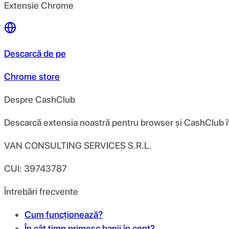
Extensie Chrome
Descarcă de pe
Chrome store
Despre CashClub
Descarcă extensia noastră pentru browser și CashClub îți d
VAN CONSULTING SERVICES S.R.L.
CUI: 39743787
Întrebări frecvente
Cum funcționează?
În cât timp primesc banii în cont?