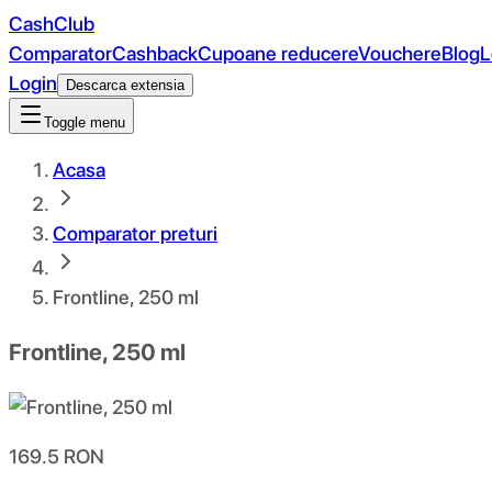
CashClub
Comparator
Cashback
Cupoane reducere
Vouchere
Blog
L
Login
Descarca extensia
Toggle menu
Acasa
Comparator preturi
Frontline, 250 ml
Frontline, 250 ml
169.5
RON