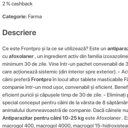
2 %
cashback
Categorie:
Farma
Descriere
Ce este Frontpro și la ce se utilizează? Este un
antiparaz
cu
afoxolaner
, un ingredient activ din familia izoxazoli
minimum 30 de zile. Vine într-un pachet convenabil de 3 t
care acționează sistemic (din interior spre exterior). - Ac
câini preferă
Frontpro
în locul altor tablete masticabile F
companie într-un mod ușor, convenabil și eficient. Benef
eficient puricii și căpușele timp de 30 de zile. - Eliminaț
special conceput pentru câini de la vârsta de 8 săptămâni 
animalului dumneavoastră de companie. Dacă câinele nu î
Antiparazitar pentru câini 10-25 kg
este Afoxolaner . E
macrogol 400, macrogol 4000, macrogol 15-hidroxistearat,