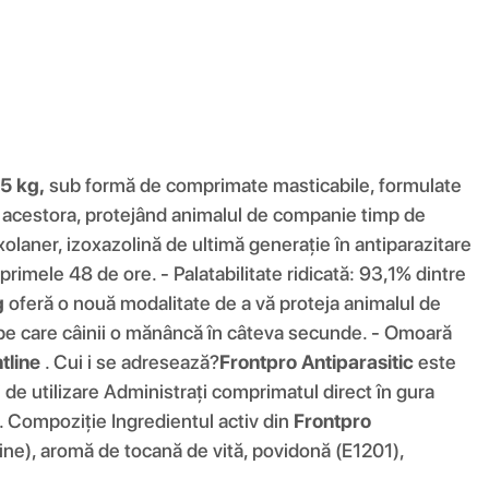
25 kg,
sub formă de comprimate masticabile, formulate
lor acestora, protejând animalul de companie timp de
olaner, izoxazolină de ultimă generație în antiparazitare
 primele 48 de ore. - Palatabilitate ridicată: 93,1% dintre
g
oferă o nouă modalitate de a vă proteja animalul de
e pe care câinii o mănâncă în câteva secunde. - Omoară
tline
. Cui i se adresează?
Frontpro Antiparasitic
este
 de utilizare Administrați comprimatul direct în gura
. Compoziţie Ingredientul activ din
Frontpro
ine), aromă de tocană de vită, povidonă (E1201),