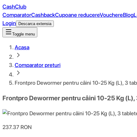
CashClub
Comparator
Cashback
Cupoane reducere
Vouchere
Blog
L
Login
Descarca extensia
Toggle menu
Acasa
Comparator preturi
Frontpro Dewormer pentru câini 10-25 Kg (L), 3 tab
Frontpro Dewormer pentru câini 10-25 Kg (L), 
237.37
RON