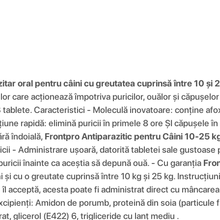
itar oral pentru câini cu greutatea cuprinsă între 10 și 
nelor care acționează împotriva puricilor, ouălor și căpușe
ablete. Caracteristici - Moleculă inovatoare: conține afox
țiune rapidă: elimină puricii în primele 8 ore ȘI căpușele în
ără îndoială,
Frontpro Antiparazitic pentru Câini 10-25 k
icii - Administrare ușoară, datorită tabletei sale gustoas
i puricii înainte ca aceștia să depună ouă. - Cu garanția
Fron
și cu o greutate cuprinsă între 10 kg și 25 kg. Instrucțiuni
l acceptă, acesta poate fi administrat direct cu mâncarea
xcipienți: Amidon de porumb, proteină din soia (particule f
 glicerol (E422) 6, trigliceride cu lanț mediu .