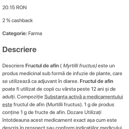
20.15
RON
2 %
cashback
Categorie:
Farma
Descriere
Descriere
Fructul de afin
(
Myrtilli fructus)
este un
produs medicinal sub formă de infuzie de plante, care
se utilizează ca adjuvant în diaree.
Fructul de afin
poate fi utilizat de copii cu vârsta peste 12 ani și de
adulți. Compoziţie
Substanța activă a medicamentului
este
fructul de afin (Murtilli fructus). 1 g de produs
conține 1 g de fructe de afin. Dozare Utilizați
întotdeauna acest medicament exact așa cum este
descris în prospect sau conform indicațiilor medicului