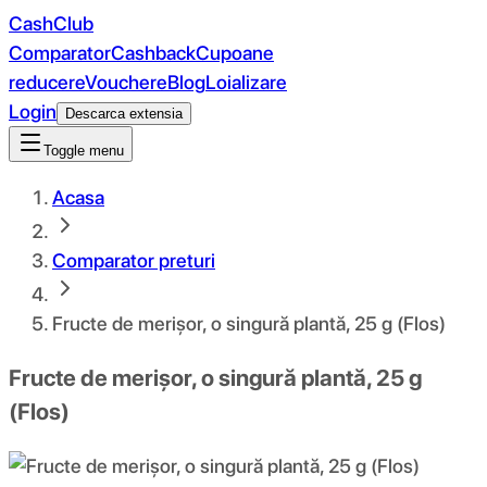
CashClub
Comparator
Cashback
Cupoane
reducere
Vouchere
Blog
Loializare
Login
Descarca extensia
Toggle menu
Acasa
Comparator preturi
Fructe de merișor, o singură plantă, 25 g (Flos)
Fructe de merișor, o singură plantă, 25 g
(Flos)