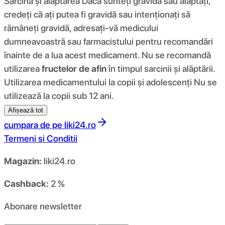
Sarcina și alăptarea Dacă sunteți gravidă sau alăptați,
credeți că ați putea fi gravidă sau intenționați să
rămâneți gravidă, adresați-vă medicului
dumneavoastră sau farmacistului pentru recomandări
înainte de a lua acest medicament. Nu se recomandă
utilizarea
fructelor de afin
în timpul sarcinii și alăptării.
Utilizarea medicamentului la copii și adolescenți Nu se
utilizează la copii sub 12 ani.
Afișează tot
cumpara de pe
liki24.ro
Termeni si Conditii
Magazin:
liki24.ro
Cashback:
2 %
Abonare newsletter