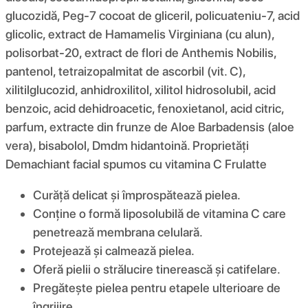
glucozidă, Peg-7 cocoat de gliceril, policuateniu-7, acid
glicolic, extract de Hamamelis Virginiana (cu alun),
polisorbat-20, extract de flori de Anthemis Nobilis,
pantenol, tetraizopalmitat de ascorbil (vit. C),
xilitilglucozid, anhidroxilitol, xilitol hidrosolubil, acid
benzoic, acid dehidroacetic, fenoxietanol, acid citric,
parfum, extracte din frunze de Aloe Barbadensis (aloe
vera), bisabolol, Dmdm hidantoină. Proprietăți
Demachiant facial spumos cu vitamina C Frulatte
Curăță delicat și împrospătează pielea.
Conține o formă liposolubilă de vitamina C care
penetrează membrana celulară.
Protejează și calmează pielea.
Oferă pielii o strălucire tinerească și catifelare.
Pregătește pielea pentru etapele ulterioare de
îngrijire.