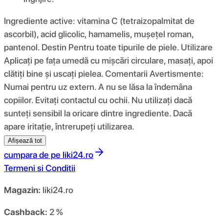
Ingrediente active: vitamina C (tetraizopalmitat de
ascorbil), acid glicolic, hamamelis, mușețel roman,
pantenol. Destin Pentru toate tipurile de piele. Utilizare
Aplicați pe fața umedă cu mișcări circulare, masați, apoi
clătiți bine și uscați pielea. Comentarii Avertismente:
Numai pentru uz extern. A nu se lăsa la îndemâna
copiilor. Evitați contactul cu ochii. Nu utilizați dacă
sunteți sensibil la oricare dintre ingrediente. Dacă
apare iritație, întrerupeți utilizarea.
Afișează tot
cumpara de pe
liki24.ro
Termeni si Conditii
Magazin:
liki24.ro
Cashback:
2 %