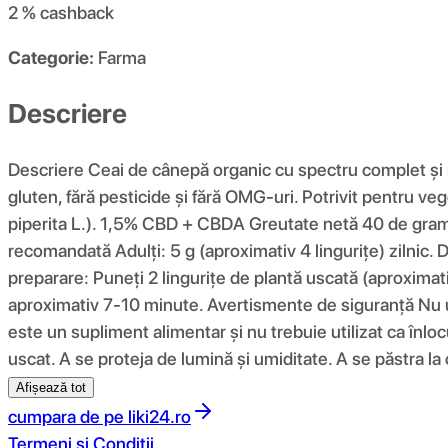
2 %
cashback
Categorie:
Farma
Descriere
Descriere Ceai de cânepă organic cu spectru complet și 
gluten, fără pesticide și fără OMG-uri. Potrivit pentru 
piperita L.). 1,5% CBD + CBDA Greutate netă 40 de grame
recomandată Adulți: 5 g (aproximativ 4 lingurițe) zilni
preparare: Puneți 2 lingurițe de plantă uscată (aproximativ
aproximativ 7-10 minute. Avertismente de siguranță Nu ut
este un supliment alimentar și nu trebuie utilizat ca înloc
uscat. A se proteja de lumină și umiditate. A se păstra l
Afișează tot
cumpara de pe
liki24.ro
Termeni si Conditii