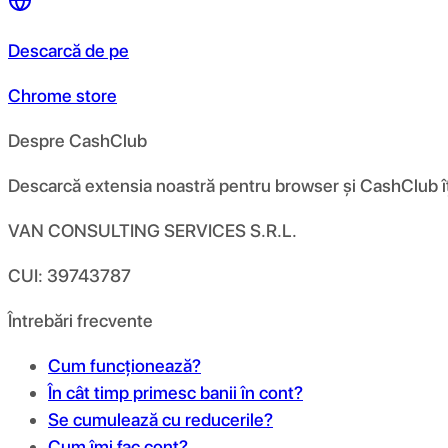
Descarcă de pe
Chrome store
Despre CashClub
Descarcă extensia noastră pentru browser și CashClub îți d
VAN CONSULTING SERVICES S.R.L.
CUI: 39743787
Întrebări frecvente
Cum funcționează?
În cât timp primesc banii în cont?
Se cumulează cu reducerile?
Cum îmi fac cont?