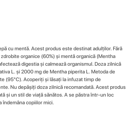
ă cu mentă. Acest produs este destinat adulților. Fără
 și zdrobite organice (60%) și mentă organică (Mentha
fectează digestia și calmează organismul. Doza zilnică
ativa L. și 2000 mg de Mentha piperita L. Metoda de
e (95°C). Acoperiți și lăsați la infuzat timp de
iente. Nu depășiți doza zilnică recomandată. Acest produs
ă și un stil de viață sănătos. A se păstra într-un loc
a îndemâna copiilor mici.