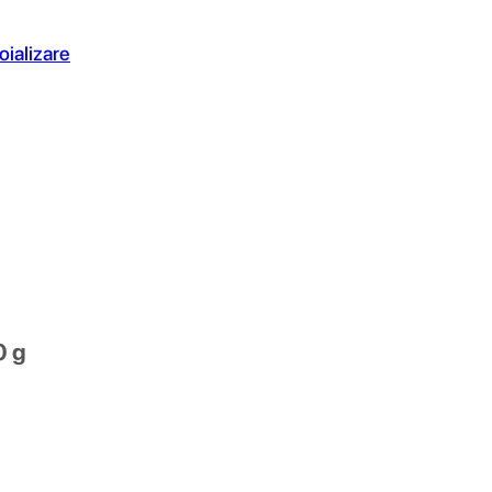
oializare
0 g