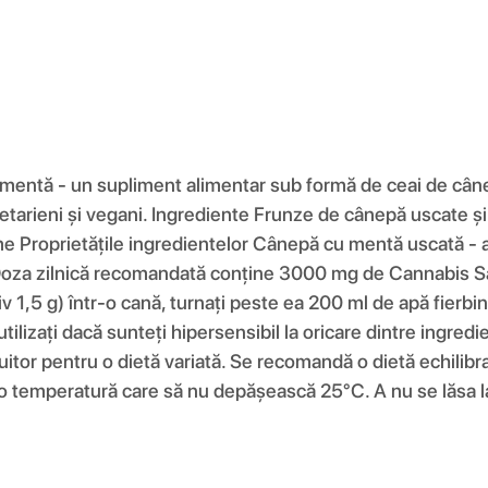
mentă - un supliment alimentar sub formă de ceai de cânep
vegetarieni și vegani. Ingrediente Frunze de cânepă uscate
 Proprietățile ingredientelor Cânepă cu mentă uscată - a
c. Doza zilnică recomandată conține 3000 mg de Cannabis S
 1,5 g) într-o cană, turnați peste ea 200 ml de apă fierbint
ilizați dacă sunteți hipersensibil la oricare dintre ingred
uitor pentru o dietă variată. Se recomandă o dietă echilibrat
a o temperatură care să nu depășească 25°C. A nu se lăsa l