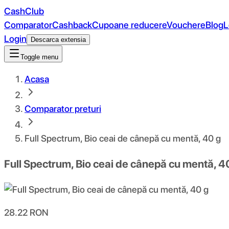
CashClub
Comparator
Cashback
Cupoane reducere
Vouchere
Blog
L
Login
Descarca extensia
Toggle menu
Acasa
Comparator preturi
Full Spectrum, Bio ceai de cânepă cu mentă, 40 g
Full Spectrum, Bio ceai de cânepă cu mentă, 4
28.22
RON