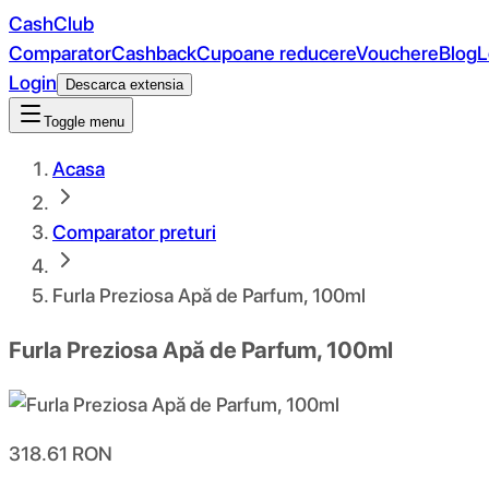
CashClub
Comparator
Cashback
Cupoane reducere
Vouchere
Blog
L
Login
Descarca extensia
Toggle menu
Acasa
Comparator preturi
Furla Preziosa Apă de Parfum, 100ml
Furla Preziosa Apă de Parfum, 100ml
318.61
RON