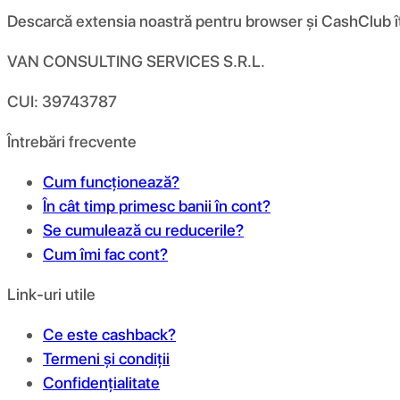
Descarcă extensia noastră pentru browser și CashClub îți d
VAN CONSULTING SERVICES S.R.L.
CUI: 39743787
Întrebări frecvente
Cum funcționează?
În cât timp primesc banii în cont?
Se cumulează cu reducerile?
Cum îmi fac cont?
Link-uri utile
Ce este cashback?
Termeni și condiții
Confidențialitate