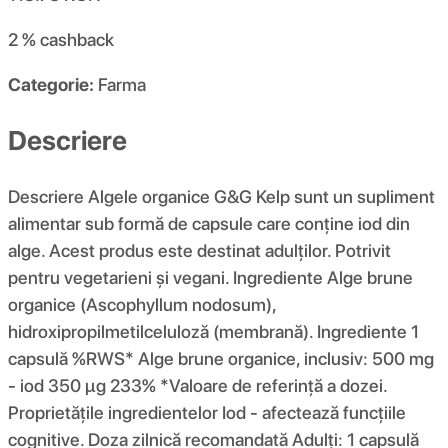
2 %
cashback
Categorie:
Farma
Descriere
Descriere Algele organice G&G Kelp sunt un supliment
alimentar sub formă de capsule care conține iod din
alge. Acest produs este destinat adulților. Potrivit
pentru vegetarieni și vegani. Ingrediente Alge brune
organice (Ascophyllum nodosum),
hidroxipropilmetilceluloză (membrană). Ingrediente 1
capsulă %RWS* Alge brune organice, inclusiv: 500 mg
- iod 350 µg 233% *Valoare de referință a dozei.
Proprietățile ingredientelor Iod - afectează funcțiile
cognitive. Doza zilnică recomandată Adulți: 1 capsulă