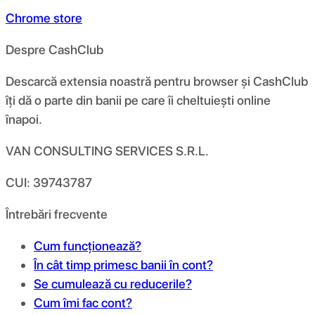
Chrome store
Despre CashClub
Descarcă extensia noastră pentru browser și CashClub
îți dă o parte din banii pe care îi cheltuiești online
înapoi.
VAN CONSULTING SERVICES S.R.L.
CUI: 39743787
Întrebări frecvente
Cum funcționează?
În cât timp primesc banii în cont?
Se cumulează cu reducerile?
Cum îmi fac cont?