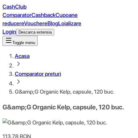
CashClub
Comparator
Cashback
Cupoane
reducere
Vouchere
Blog
Loializare
Login
Descarca extensia
Toggle menu
Acasa
Comparator preturi
G&amp;G Organic Kelp, capsule, 120 buc.
G&amp;G Organic Kelp, capsule, 120 buc.
113.78
RON