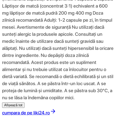
Lăptișor de matcă (concentrat 3:1) echivalent a 600
mg lăptișor de matcă pudră 200 mg 400 mg Doza
zilnică recomandată Adulți: 1-2 capsule pe zi, în timpul
mesei. Avertismente de siguranță Nu utilizați dacă
sunteți alergic la produsele apicole. Consultați un
medic înainte de utilizare dacă sunteți gravidă sau
alăptați. Nu utilizați dacă sunteți hipersensibil la oricare
dintre ingrediente. Nu depășiți doza zilnică
recomandată. Acest produs este un supliment
alimentar și nu trebuie utilizat ca înlocuitor pentru o
dietă variată. Se recomandă o dietă echilibrată și un stil
de viață sănătos. A se păstra într-un loc uscat. A se
proteja de lumină și umiditate. A se păstra sub 30°C, a
nu se lăsa la îndemâna copiilor mici.
Afișează tot
cumpara de pe
liki24.ro