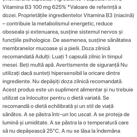
Vitamina B3 100 mg 625% *Valoare de referință a
dozei. Proprietățile ingredientelor Vitamina B3 (niacină)
– contribuie la metabolismul energetic, reduce
oboseala și extenuarea, susține sistemul nervos și
funcțiile psihologice. De asemenea, susține sănătatea
membranelor mucoase și a pielii. Doza zilnică
recomandată Adulți: Luați 1 capsulă zilnic în timpul
mesei. Beți multă apă. Avertismente de siguranță Nu
utilizați dacă sunteți hipersensibil la oricare dintre
ingrediente. Nu depășiți doza zilnică recomandată.
Acest produs este un supliment alimentar și nu trebuie
utilizat ca înlocuitor pentru o dietă variată. Se
recomandă o dietă echilibrată și un stil de viață
sănătos. A se păstra într-un loc uscat. A se proteja de
lumină și umiditate. A se păstra la o temperatură care
să nu depășească 25°C. A nu se lăsa la îndemâna