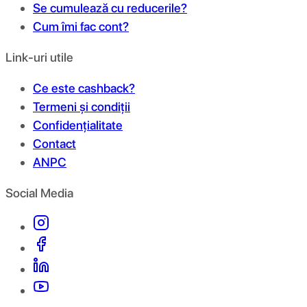
Se cumulează cu reducerile?
Cum îmi fac cont?
Link-uri utile
Ce este cashback?
Termeni și condiții
Confidențialitate
Contact
ANPC
Social Media