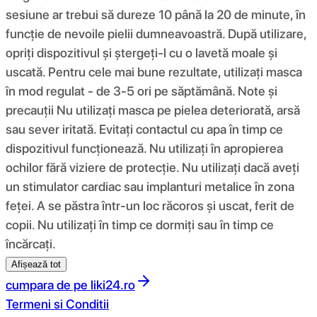
sesiune ar trebui să dureze 10 până la 20 de minute, în
funcție de nevoile pielii dumneavoastră. După utilizare,
opriți dispozitivul și ștergeți-l cu o lavetă moale și
uscată. Pentru cele mai bune rezultate, utilizați masca
în mod regulat - de 3-5 ori pe săptămână. Note și
precauții Nu utilizați masca pe pielea deteriorată, arsă
sau sever iritată. Evitați contactul cu apa în timp ce
dispozitivul funcționează. Nu utilizați în apropierea
ochilor fără viziere de protecție. Nu utilizați dacă aveți
un stimulator cardiac sau implanturi metalice în zona
feței. A se păstra într-un loc răcoros și uscat, ferit de
copii. Nu utilizați în timp ce dormiți sau în timp ce
încărcați.
Afișează tot
cumpara de pe
liki24.ro
Termeni si Conditii