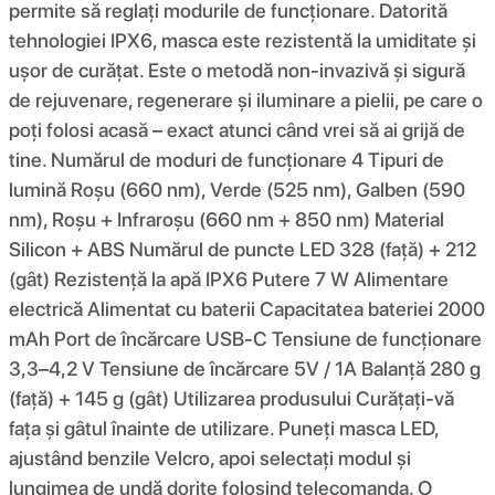
permite să reglați modurile de funcționare. Datorită
tehnologiei IPX6, masca este rezistentă la umiditate și
ușor de curățat. Este o metodă non-invazivă și sigură
de rejuvenare, regenerare și iluminare a pielii, pe care o
poți folosi acasă – exact atunci când vrei să ai grijă de
tine. Numărul de moduri de funcționare 4 Tipuri de
lumină Roșu (660 nm), Verde (525 nm), Galben (590
nm), Roșu + Infraroșu (660 nm + 850 nm) Material
Silicon + ABS Numărul de puncte LED 328 (față) + 212
(gât) Rezistență la apă IPX6 Putere 7 W Alimentare
electrică Alimentat cu baterii Capacitatea bateriei 2000
mAh Port de încărcare USB-C Tensiune de funcționare
3,3–4,2 V Tensiune de încărcare 5V / 1A Balanță 280 g
(față) + 145 g (gât) Utilizarea produsului Curățați-vă
fața și gâtul înainte de utilizare. Puneți masca LED,
ajustând benzile Velcro, apoi selectați modul și
lungimea de undă dorite folosind telecomanda. O