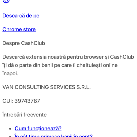
Descarcă de pe
Chrome store
Despre CashClub
Descarcă extensia noastră pentru browser și CashClub
îți dă o parte din banii pe care îi cheltuiești online
înapoi.
VAN CONSULTING SERVICES S.R.L.
CUI: 39743787
Întrebări frecvente
Cum funcționează?
În cât timp primesc banii în cont?