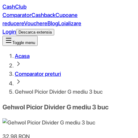
CashClub
Comparator
Cashback
Cupoane
reducere
Vouchere
Blog
Loializare
Login
Descarca extensia
Toggle menu
Acasa
Comparator preturi
Gehwol Picior Divider G mediu 3 buc
Gehwol Picior Divider G mediu 3 buc
32.98
RON