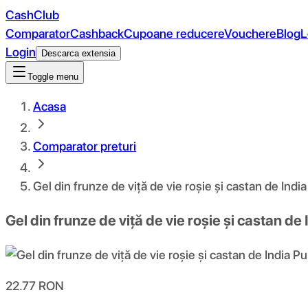
CashClub
Comparator
Cashback
Cupoane reducere
Vouchere
Blog
L
Login
Descarca extensia
Toggle menu
Acasa
Comparator preturi
Gel din frunze de viță de vie roșie și castan de Indi
Gel din frunze de viță de vie roșie și castan de
22.77
RON