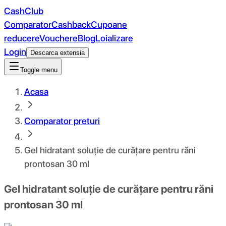
CashClub
Comparator
Cashback
Cupoane
reducere
Vouchere
Blog
Loializare
Login
Descarca extensia
Toggle menu
Acasa
Comparator preturi
Gel hidratant soluție de curățare pentru răni
prontosan 30 ml
Gel hidratant soluție de curățare pentru răni
prontosan 30 ml