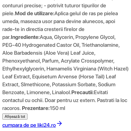
contururi precise; - potrivit tuturor tipurilor de
piele.
Mod de utilizare:
Aplica gelul de ras pe pielea
umeda, maseaza usor pana devine alunecos, apoi
rade-te in directia cresterii firelor de
par.
Ingrediente:
Aqua, Glycerin, Propylene Glycol,
PEG-40 Hydrogenated Castor Oil, Triethanolamine,
Aloe Barbadensis (Aloe Vera) Leaf Juice,
Phenoxyethanol, Parfum, Acrylate Crosspolymer,
Ethylhexylglycerin, Hamamelis Virginiana (Witch Hazel)
Leaf Extract, Equisetum Arvense (Horse Tail) Leaf
Extract, SImethicone, Potassium Sorbate, Sodium
Benzoate, Limonene, Linalool.
Precautii:
Evitati
contactul cu ochii. Doar pentru uz extern. Pastrati la loc
racoros.
Prezentare:
150 ml
Afișează tot
cumpara de pe
liki24.ro