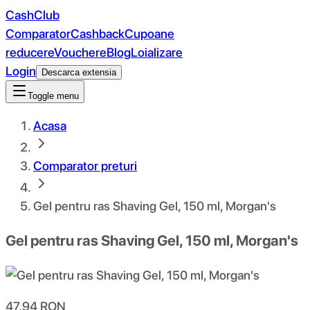
CashClub
Comparator
Cashback
Cupoane
reducere
Vouchere
Blog
Loializare
Login
Descarca extensia
Toggle menu
Acasa
Comparator preturi
Gel pentru ras Shaving Gel, 150 ml, Morgan's
Gel pentru ras Shaving Gel, 150 ml, Morgan's
47.94
RON