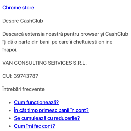
Chrome store
Despre CashClub
Descarcă extensia noastră pentru browser și CashClub
îți dă o parte din banii pe care îi cheltuiești online
înapoi.
VAN CONSULTING SERVICES S.R.L.
CUI: 39743787
Întrebări frecvente
Cum funcționează?
În cât timp primesc banii în cont?
Se cumulează cu reducerile?
Cum îmi fac cont?