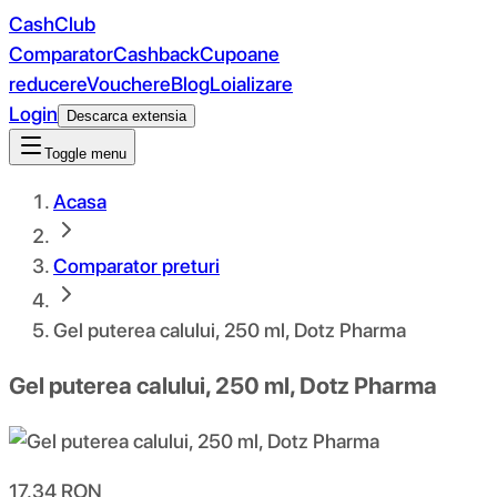
CashClub
Comparator
Cashback
Cupoane
reducere
Vouchere
Blog
Loializare
Login
Descarca extensia
Toggle menu
Acasa
Comparator preturi
Gel puterea calului, 250 ml, Dotz Pharma
Gel puterea calului, 250 ml, Dotz Pharma
17.34
RON