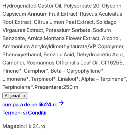
Hydrogenated Castor Oil, Polysorbate 20, Glycerin,
Capsicum Annuum Fruit Extract, Ruscus Aculeatus
Root Extract, Citrus Limon Peel Extract, Solidago
Virgaurea Extract, Potassium Sorbate, Sodium
Benzoate, Arnica Montana Flower Extract, Alcohol,
Ammonium Acryloyldimethyltaurate/VP Copolymer,
Phenoxyethanol, Benzoic Acid, Dehydroacetic Acid,
Camphor, Rosmarinus Officinalis Leaf Oil, CI 16255,
Pinene*, Camphor*, Beta – Caryophyllene*,
Limonene*, Terpineol*, Linalool*, Alpha – Terpinene*,
Terpinolene*.
Prezentare:
250 ml
Afișează tot
cumpara de pe
liki24.ro
Termeni si Conditii
Magazin:
liki24.ro