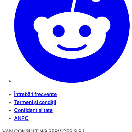
Întrebări frecvente
Termeni și condiții
Confidențialitate
ANPC
VAN CONSULTING SERVICES S.R.L.