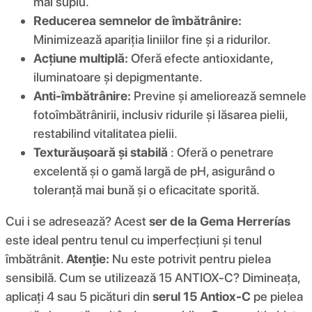
mai suplu.
Reducerea semnelor de îmbătrânire:
Minimizează apariția liniilor fine și a ridurilor.
Acțiune multiplă:
Oferă efecte antioxidante,
iluminatoare și depigmentante.
Anti-îmbătrânire:
Previne și ameliorează semnele
fotoîmbătrânirii, inclusiv ridurile și lăsarea pielii,
restabilind vitalitatea pielii.
Textură
ușoară și stabilă
: Oferă o penetrare
excelentă și o gamă largă de pH, asigurând o
toleranță mai bună și o eficacitate sporită.
Cui i se adresează? Acest
ser de la Gema Herrerías
este ideal pentru tenul cu imperfecțiuni și tenul
îmbătrânit.
Atenție:
Nu este potrivit pentru pielea
sensibilă. Cum se utilizează 15 ANTIOX-C? Dimineața,
aplicați 4 sau 5 picături din
serul 15 Antiox-C
pe pielea