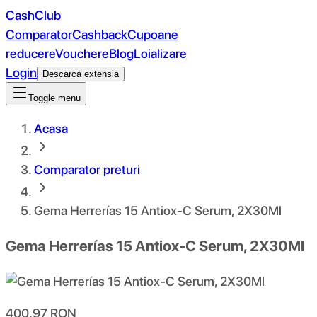
CashClub
Comparator
Cashback
Cupoane
reducere
Vouchere
Blog
Loializare
Login
Descarca extensia
Toggle menu
Acasa
Comparator preturi
Gema Herrerías 15 Antiox-C Serum, 2X30Ml
Gema Herrerías 15 Antiox-C Serum, 2X30Ml
400.97
RON