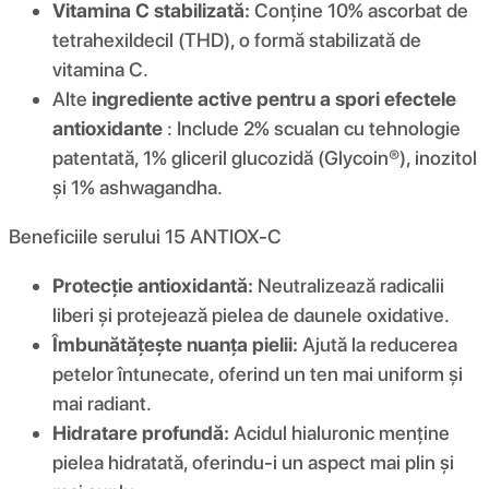
Vitamina C stabilizată:
Conține 10% ascorbat de
tetrahexildecil (THD), o formă stabilizată de
vitamina C.
Alte
ingrediente active pentru a spori efectele
antioxidante
: Include 2% scualan cu tehnologie
patentată, 1% gliceril glucozidă (Glycoin®), inozitol
și 1% ashwagandha.
Beneficiile serului 15 ANTIOX-C
Protecție antioxidantă:
Neutralizează radicalii
liberi și protejează pielea de daunele oxidative.
Îmbunătățește nuanța pielii:
Ajută la reducerea
petelor întunecate, oferind un ten mai uniform și
mai radiant.
Hidratare profundă:
Acidul hialuronic menține
pielea hidratată, oferindu-i un aspect mai plin și