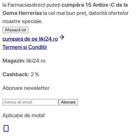
la Farmaciasdirect puteți
cumpăra 15 Antiox-C de la
Gema Herrerías
la cel mai bun preț, datorită ofertelor
noastre speciale.
Afișează tot
cumpara de pe
liki24.ro
Termeni si Conditii
Magazin:
liki24.ro
Cashback:
2 %
Abonare newsletter
Abonare
Aplicație de mobil