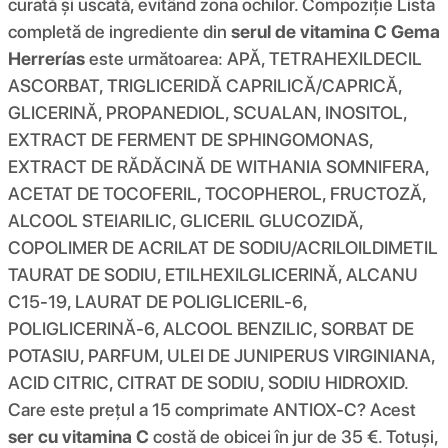
curată și uscată, evitând zona ochilor. Compoziţie Lista
completă de ingrediente din
serul de vitamina C Gema
Herrerías
este următoarea: APĂ, TETRAHEXILDECIL
ASCORBAT, TRIGLICERIDĂ CAPRILICĂ/CAPRICĂ,
GLICERINĂ, PROPANEDIOL, SCUALAN, INOSITOL,
EXTRACT DE FERMENT DE SPHINGOMONAS,
EXTRACT DE RĂDĂCINĂ DE WITHANIA SOMNIFERA,
ACETAT DE TOCOFERIL, TOCOPHEROL, FRUCTOZĂ,
ALCOOL STEIARILIC, GLICERIL GLUCOZIDĂ,
COPOLIMER DE ACRILAT DE SODIU/ACRILOILDIMETIL
TAURAT DE SODIU, ETILHEXILGLICERINĂ, ALCANU
C15-19, LAURAT DE POLIGLICERIL-6,
POLIGLICERINĂ-6, ALCOOL BENZILIC, SORBAT DE
POTASIU, PARFUM, ULEI DE JUNIPERUS VIRGINIANA,
ACID CITRIC, CITRAT DE SODIU, SODIU HIDROXID.
Care este prețul a 15 comprimate ANTIOX-C? Acest
ser cu vitamina C
costă de obicei în jur de 35 €. Totuși,