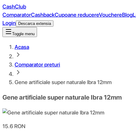
CashClub
Comparator
Cashback
Cupoane reducere
Vouchere
Blog
L
Login
Descarca extensia
Toggle menu
Acasa
Comparator preturi
Gene artificiale super naturale Ibra 12mm
Gene artificiale super naturale Ibra 12mm
15.6
RON