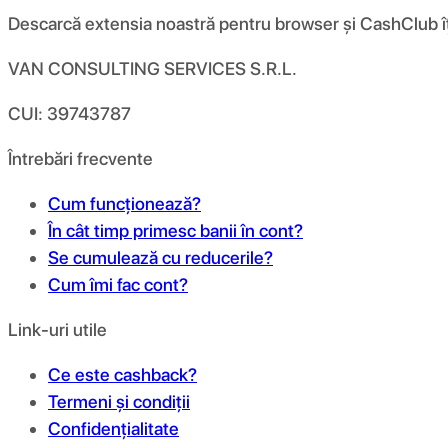
Descarcă extensia noastră pentru browser și CashClub îți d
VAN CONSULTING SERVICES S.R.L.
CUI: 39743787
Întrebări frecvente
Cum funcționează?
În cât timp primesc banii în cont?
Se cumulează cu reducerile?
Cum îmi fac cont?
Link-uri utile
Ce este cashback?
Termeni și condiții
Confidențialitate