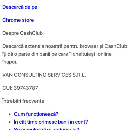
Descarcă de pe
Chrome store
Despre CashClub
Descarcă extensia noastră pentru browser și CashClub
îți dă o parte din banii pe care îi cheltuiești online
înapoi.
VAN CONSULTING SERVICES S.R.L.
CUI: 39743787
Întrebări frecvente
Cum funcționează?
În cât timp primesc banii în cont?
Se cumulează cu reducerile?