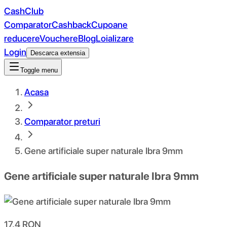
CashClub
Comparator
Cashback
Cupoane
reducere
Vouchere
Blog
Loializare
Login
Descarca extensia
Toggle menu
Acasa
Comparator preturi
Gene artificiale super naturale Ibra 9mm
Gene artificiale super naturale Ibra 9mm
17.4
RON